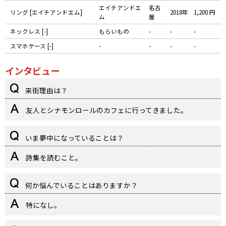
エイチアンドエ
名古
リング [エイチアンドエム]
2018年
1,200 円
ム
屋
ネックレス [-]
もらいもの
-
-
-
スマホケース [-]
-
-
-
-
インタビュー
来街理由は？
友人とシナモンロールのカフェに行ってきました。
いま夢中になっていることは？
詩集を読むこと。
何か悩んでいることはありますか？
特になし。