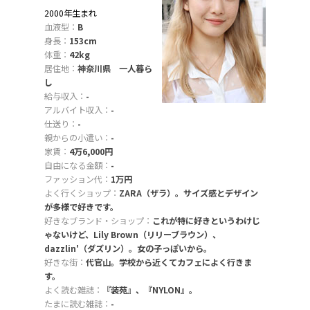
2000年生まれ
血液型：
B
身長：
153cm
体重：
42kg
居住地：
神奈川県 一人暮ら
し
給与収入：
-
アルバイト収入：
-
仕送り：
-
親からの小遣い：
-
家賃：
4万6,000円
自由になる金額：
-
ファッション代：
1万円
よく行くショップ：
ZARA（ザラ）。サイズ感とデザイン
が多様で好きです。
好きなブランド・ショップ：
これが特に好きというわけじ
ゃないけど、Lily Brown（リリーブラウン）、
dazzlin'（ダズリン）。女の子っぽいから。
好きな街：
代官山。学校から近くてカフェによく行きま
す。
よく読む雑誌：
『装苑』、『NYLON』。
たまに読む雑誌：
-