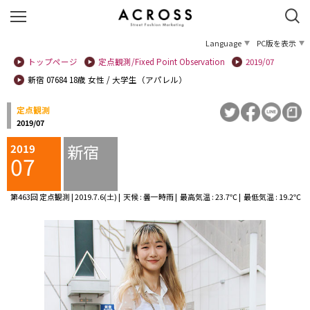
Language
PC版を表示
トップページ
定点観測/Fixed Point Observation
2019/07
新宿 07684 18歳 女性 / 大学生（アパレル）
定点観測
2019/07
新宿
2019
07
第463回 定点観測 | 2019.7.6(土) | 天候 : 曇一時雨 | 最高気温 : 23.7℃ | 最低気温 : 19.2℃