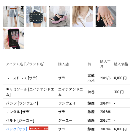
購入年
アイテム名 [ブランド名]
購入店
街
購入価格
月
武蔵
レースドレス [ザラ]
ザラ
2019/6
8,000 円
小杉
キャミソール [エイチアンドエ
エイチアンドエ
渋谷
-
300 円
ム]
ム
パンツ [ワンウェイ]
ワンウェイ
鈴鹿
2014年
-
サンダル [ザラ]
ザラ
鈴鹿
2016年
-
ベルト [ジーユー]
ジーユー
鈴鹿
2016年
-
バッグ [ザラ]
ザラ
鈴鹿
2016年
6,000 円