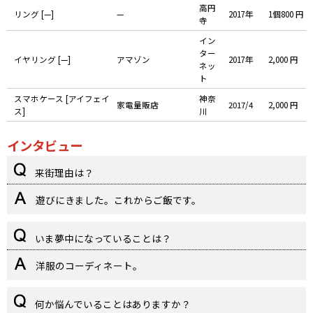
高円
リング [—]
—
2017年
1個800 円
寺
イン
ター
イヤリング [—]
アマゾン
2017年
2,000 円
ネッ
ト
スマホケース [アイフェイ
神奈
家電量販店
2017/4
2,000 円
ス]
川
インタビュー
来街理由は？
遊びにきました。これからご飯です。
いま夢中になっていることは？
洋服のコーディネート。
何か悩んでいることはありますか？