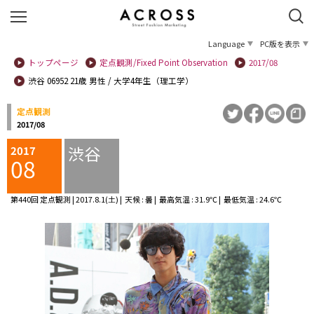
Language
PC版を表示
トップページ
定点観測/Fixed Point Observation
2017/08
渋谷 06952 21歳 男性 / 大学4年生（理工学）
定点観測
2017/08
渋谷
2017
08
第440回 定点観測 | 2017.8.1(土) | 天候 : 曇 | 最高気温 : 31.9℃ | 最低気温 : 24.6℃