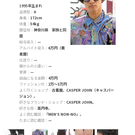
1995年生まれ
血液型：
A
身長：
172cm
体重：
54kg
居住地：
神奈川県 家族と同
居
給与収入：
—
アルバイト収入：
6万円（蕎
麦屋）
仕送り：
—
親からの小遣い：
—
家賃：
—
自由になる金額：
4万円
ファッション代：
2万〜3万円
よく行くショップ：
古着屋。CASPER JOHN（キャスパー
ジョン）。
好きなブランド・ショップ：
CASPER JOHN。
好きな街：
高円寺。
よく読む雑誌：
『MEN‘S NON-NO』。
たまに読む雑誌：
—