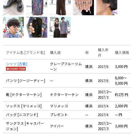
購入年
アイテム名 [ブランド名]
購入店
街
購入価格
月
シャツ [古着]
グレープフルーツム
横浜
2017/6
3,000 円
ーン
8,000〜
パンツ [ジージーディー]
—
横浜
2017/6
9,000 円
2017/2〜
靴 [ドクターマーチン]
ドクターマーチン
横浜
約2万 円
2017/3
ソックス [マリメッコ]
マリメッコ
横浜
2017/4
2,000 円
バッグ [ニコアンド]
プレゼント
—
2017/4
— 円
サングラス [キャスパー
2017/2〜
アイバー
横浜
3,000 円
ジョン]
2017/3