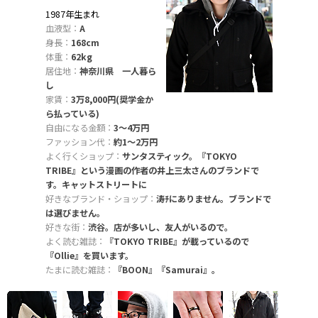
1987年生まれ
血液型：
A
身長：
168cm
体重：
62kg
居住地：
神奈川県 一人暮ら
し
家賃：
3万8,000円(奨学金か
ら払っている)
自由になる金額：
3〜4万円
ファッション代：
約1〜2万円
よく行くショップ：
サンタスティック。『TOKYO
TRIBE』という漫画の作者の井上三太さんのブランドで
す。キャットストリートに
好きなブランド・ショップ：
涛ﾁにありません。ブランドで
は選びません。
好きな街：
渋谷。店が多いし、友人がいるので。
よく読む雑誌：
『TOKYO TRIBE』が載っているので
『Ollie』を買います。
たまに読む雑誌：
『BOON』『Samurai』。