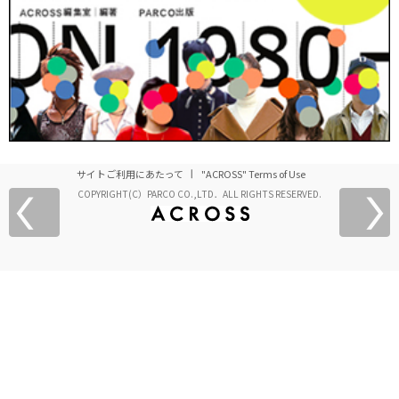
サイトご利用にあたって
"ACROSS" Terms of Use
COPYRIGHT(C）PARCO CO.,LTD．ALL RIGHTS RESERVED.