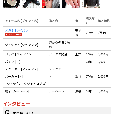
購入年
アイテム名 [ブランド名]
購入店
街
購入価格
月
メガネ [レイバン]
表参
‐
07/秋
2万 円
道
姉からの借りも
ジャケット [ジョンソン]
‐
‐
‐ 円
の
バッグ [ジョンソン]
ガラクタ貿易
上野
07/冬
6,000 円
パンツ [‐]
‐
‐
05年
8,000 円
スニーカー [アディダス]
プレゼント
‐
‐
‐ 円
パーカー [‐]
‐
渋谷
07/秋
5,000 円
Tシャツ [マークジェイコブス]
‐
‐
‐
‐ 円
帽子 [カーハート]
カーハート
渋谷
06年
5,000 円
インタビュー
来街理由は？