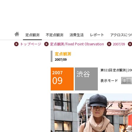
定点観測
不定点観測
消費生活
レポート
アクロスにつ
トップページ
定点観測/Fixed Point Observation
2007/09
定点観測
2007/09
第321回 定点観測 | 200
渋谷
2007
09
表示モード