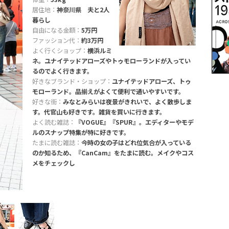
居住地：
神奈川県 夫と2人
暮らし
自由になる金額：
5万円
ファッション代：
約3万円
よく行くショップ：
横浜ルミ
ネ。ユナイテッドアローズやトゥモローランドが入ってい
るのでよく行きます。
好きなブランド・ショップ：
ユナイテッドアローズ、トゥ
モローランド。品揃えがよくて便利で通いやすいです。
好きな街：
みなとみらいは夜景がきれいで、よく散歩しま
す。代官山も好きです。雑貨を買いに行きます。
よく読む雑誌：
『VOGUE』『SPUR』。エディターやモデ
ルのスナップ特集が特に好きです。
たまに読む雑誌：
今時の女の子はどれ位気合が入っている
のか知るため、『CanCam』をたまに読む。メイクやコス
メをチェックし