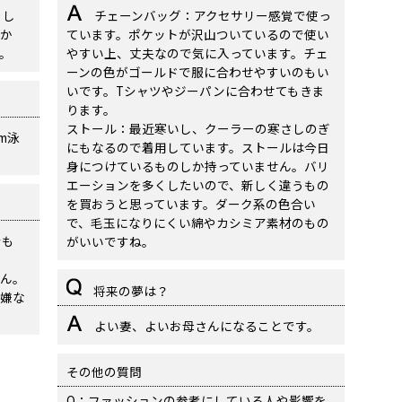
まし
チェーンバッグ：アクセサリー感覚で使っ
か
ています。ポケットが沢山ついているので使い
。
やすい上、丈夫なので気に入っています。チェ
ーンの色がゴールドで服に合わせやすいのもい
いです。Tシャツやジーパンに合わせてもきま
ります。
ストール：最近寒いし、クーラーの寒さしのぎ
m泳
にもなるので着用しています。ストールは今日
身につけているものしか持っていません。バリ
エーションを多くしたいので、新しく違うもの
を買おうと思っています。ダーク系の色合い
で、毛玉になりにくい綿やカシミア素材のもの
でも
がいいですね。
ん。
将来の夢は？
嫌な
よい妻、よいお母さんになることです。
その他の質問
Q：ファッションの参考にしている人や影響を