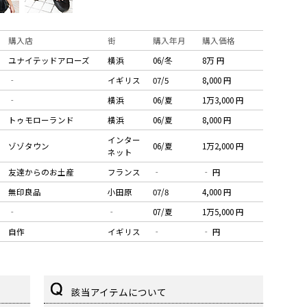
購入店
街
購入年月
購入価格
ユナイテッドアローズ
横浜
06/冬
8万 円
‐
イギリス
07/5
8,000 円
‐
横浜
06/夏
1万3,000 円
トゥモローランド
横浜
06/夏
8,000 円
インター
ゾゾタウン
06/夏
1万2,000 円
ネット
友達からのお土産
フランス
‐
‐ 円
無印良品
小田原
07/8
4,000 円
‐
‐
07/夏
1万5,000 円
自作
イギリス
‐
‐ 円
該当アイテムについて