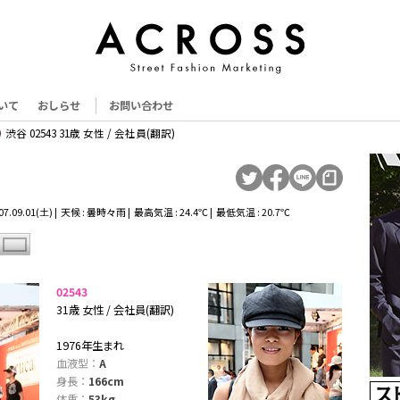
いて
おしらせ
お問い合わせ
渋谷 02543 31歳 女性 / 会社員(翻訳)
7.09.01(土) | 天候 : 曇時々雨 | 最高気温 : 24.4℃ | 最低気温 : 20.7℃
02543
31歳 女性 / 会社員(翻訳)
1976年生まれ
血液型：
A
身長：
166cm
体重：
53kg