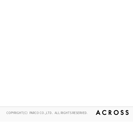
COPYRIGHT(C）PARCO CO.,LTD．ALL RIGHTS RESERVED.