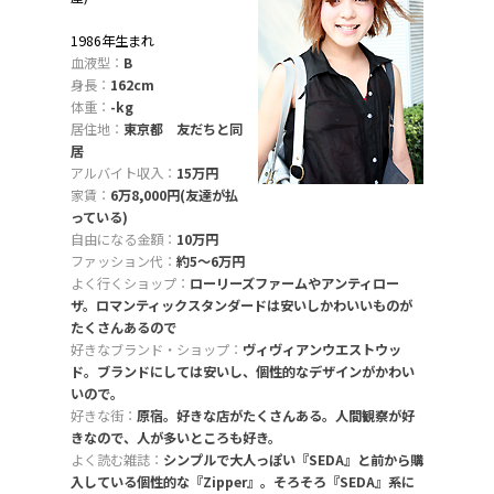
1986年生まれ
血液型：
B
身長：
162cm
体重：
-kg
居住地：
東京都 友だちと同
居
アルバイト収入：
15万円
家賃：
6万8,000円(友達が払
っている)
自由になる金額：
10万円
ファッション代：
約5〜6万円
よく行くショップ：
ローリーズファームやアンティロー
ザ。ロマンティックスタンダードは安いしかわいいものが
たくさんあるので
好きなブランド・ショップ：
ヴィヴィアンウエストウッ
ド。ブランドにしては安いし、個性的なデザインがかわい
いので。
好きな街：
原宿。好きな店がたくさんある。人間観察が好
きなので、人が多いところも好き。
よく読む雑誌：
シンプルで大人っぽい『SEDA』と前から購
入している個性的な『Zipper』。そろそろ『SEDA』系に