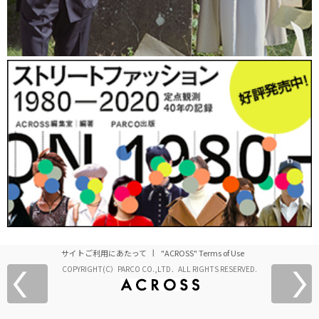
サイトご利用にあたって
"ACROSS" Terms of Use
COPYRIGHT(C）PARCO CO.,LTD．ALL RIGHTS RESERVED.