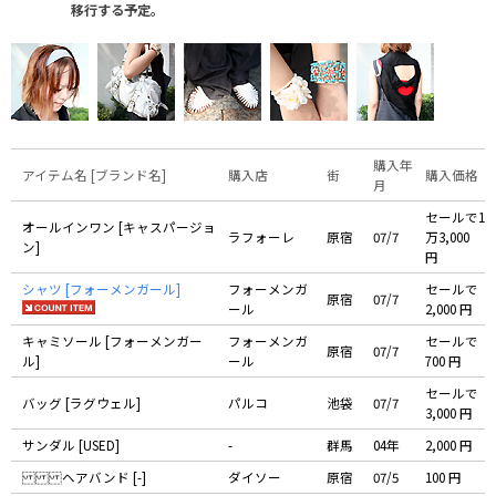
移行する予定。
購入年
アイテム名 [ブランド名]
購入店
街
購入価格
月
セールで1
オールインワン [キャスパージョ
ラフォーレ
原宿
07/7
万3,000
ン]
円
シャツ [フォーメンガール]
フォーメンガ
セールで
原宿
07/7
ール
2,000 円
キャミソール [フォーメンガー
フォーメンガ
セールで
原宿
07/7
ル]
ール
700 円
セールで
バッグ [ラグウェル]
パルコ
池袋
07/7
3,000 円
サンダル [USED]
-
群馬
04年
2,000 円
ヘアバンド [-]
ダイソー
原宿
07/5
100 円