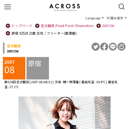
Language
PC版を表示
トップページ
定点観測/Fixed Point Observation
2007/08
原宿 02524 21歳 女性 / フリーター(居酒屋)
定点観測
2007/08
原宿
2007
08
第320回 定点観測 | 2007.08.04(土) | 天候 : 晴一時薄曇 | 最高気温 : 34.8℃ | 最低気
温 : 27.1℃