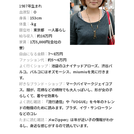
1987年生まれ
血液型：
O
身長：
153cm
体重：
-kg
居住地：
東京都 一人暮らし
給与収入：
約16万円
家賃：
1万5,000円(会社の
寮）
自由になる金額：
7〜8万円
ファッション代：
約5〜6万円
よく行くショップ：
池袋のユナイテッドアローズ、渋谷パ
ルコ。パルコにはオズモーシス、miumiuを見に行きま
す。
好きなブランド・ショップ：
マークバイマークジェイコブ
ス。服が、花柄などの柄物でも大人っぽいし、形が女の子
らしくて、着やせ効果も
よく読む雑誌：
『流行通信』や『VOGUE』を今年のトレン
ドの勉強のために読みます。プラダ、イヴ・サンローラン
などのコレ
たまに読む雑誌：
メwZipper』は年が近い子の情報がわか
るし、身近な感じがするので読んでいます。