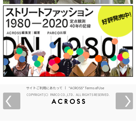
サイトご利用にあたって
"ACROSS" Terms of Use
COPYRIGHT(C）PARCO CO.,LTD．ALL RIGHTS RESERVED.