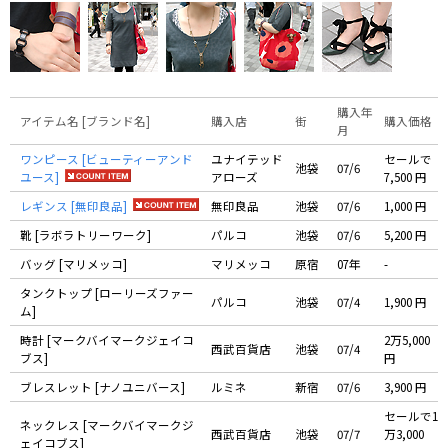
購入年
アイテム名 [ブランド名]
購入店
街
購入価格
月
ワンピース [ビューティーアンド
ユナイテッド
セールで
池袋
07/6
ユース]
アローズ
7,500 円
レギンス [無印良品]
無印良品
池袋
07/6
1,000 円
靴 [ラボラトリーワーク]
パルコ
池袋
07/6
5,200 円
バッグ [マリメッコ]
マリメッコ
原宿
07年
-
タンクトップ [ローリーズファー
パルコ
池袋
07/4
1,900 円
ム]
時計 [マークバイマークジェイコ
2万5,000
西武百貨店
池袋
07/4
ブス]
円
ブレスレット [ナノユニバース]
ルミネ
新宿
07/6
3,900 円
セールで1
ネックレス [マークバイマークジ
西武百貨店
池袋
07/7
万3,000
ェイコブス]