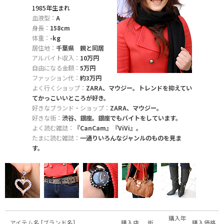
1985年生まれ
血液型：
A
身長：
158cm
体重：
-kg
居住地：
千葉県 親と同居
アルバイト収入：
10万円
自由になる金額：
5万円
ファッション代：
約3万円
よく行くショップ：
ZARA、マウジー。トレンドを抑えてい
てかっこいいところが好き。
好きなブランド・ショップ：
ZARA、マウジー。
好きな街：
渋谷、銀座。銀座でもバイトをしています。
よく読む雑誌：
『CanCam』『ViVi』。
たまに読む雑誌：
一通りいろんなジャンルのものを見ま
す。
購入年
アイテム名 [ブランド名]
購入店
街
購入価格