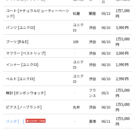
月
コート [ナチュラルビューティーベーシ
1万7,000
松屋
銀座
05/12
ック]
円
ユニク
パンツ [ユニクロ]
渋谷
06/10
3,900 円
ロ
1万5,000
ブーツ [R＆E]
109
渋谷
06/10
円
マフラー [ベストリップ]
‐
渋谷
06/10
3,000 円
ユニク
インナー [ユニクロ]
渋谷
06/10
1,990 円
ロ
ユニク
ベルト [ユニクロ]
渋谷
06/10
2,990 円
ロ
フラ
1万5,000
時計 [ボンボンウォッチ]
‐
05/3
ンス
円
1万5,000
ピアス [ノーブランド]
丸井
渋谷
06/10
円
1万5,000
バッグ [‐]
‐
香港
06/11
円