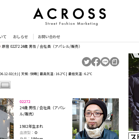
いて
おしらせ
お問い合わせ
原宿 02272 24歳 男性 / 会社員（アパレル/販売）
.12.02(土) | 天候 : 快晴 | 最高気温 : 16.2℃ | 最低気温 : 6.2℃
02272
24歳 男性 / 会社員（アパレ
ル/販売）
1982年生まれ
血液型：
O
身長：
180cm