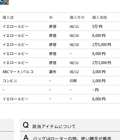
購入店
街
購入年月
購入価格
イエロールビー
原宿
06/11
5万 円
イエロールビー
原宿
06/10
6,000 円
イエロールビー
原宿
06/10
1万5,000 円
イエロールビー
原宿
−
6,000 円
イエロールビー
原宿
06/11
1万3,000 円
ABCマート/パルコ
調布
06/12
3,000 円
コンビニ
−
03年
1,000 円
−
−
−
− 円
イエロールビー
−
−
6,000 円
該当アイテムについて
バッグはローターの物。使い勝手が最高