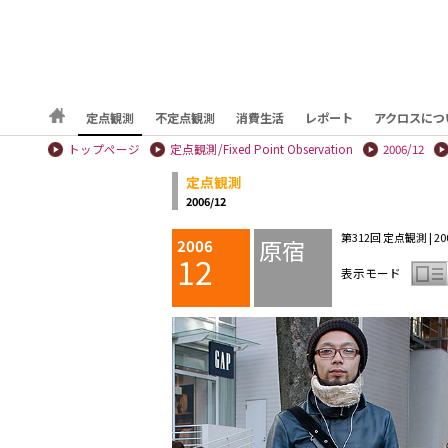
定点観測
不定点観測
消費生活
レポート
アクロスにつ
トップページ
定点観測/Fixed Point Observation
2006/12
定点観測
2006/12
第312回 定点観測 | 2006
原宿
2006
12
表示モード