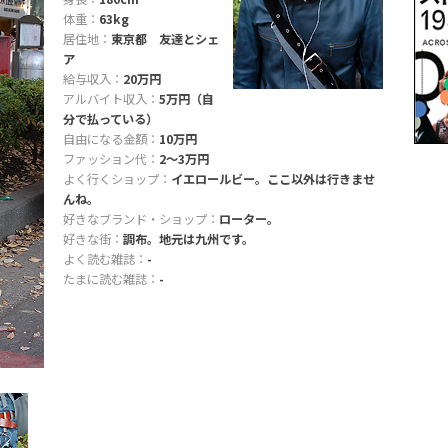
体重：
63kg
居住地：
東京都 友達とシェ
ア
給与収入：
20万円
アルバイト収入：
5万円（自
分で払っている）
自由になる金額：
10万円
ファッション代：
2〜3万円
よく行くショップ：
イエロールビー。ここ以外は行きませ
んね。
好きなブランド・ショップ：
ローター。
好きな街：
調布。地元は九州です。
よく読む雑誌：
-
たまに読む雑誌：
-