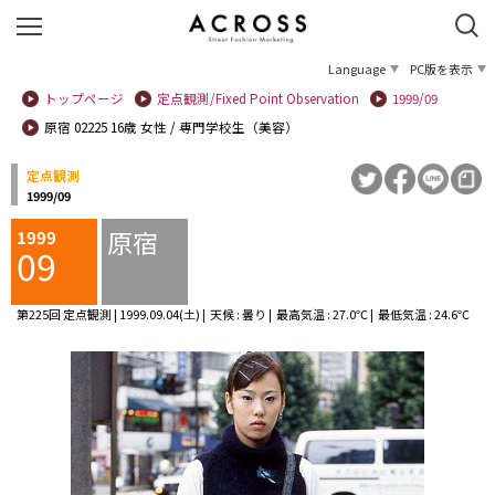
Language
PC版を表示
トップページ
定点観測/Fixed Point Observation
1999/09
原宿 02225 16歳 女性 / 専門学校生（美容）
定点観測
1999/09
原宿
1999
09
第225回 定点観測 | 1999.09.04(土) | 天候 : 曇り | 最高気温 : 27.0℃ | 最低気温 : 24.6℃