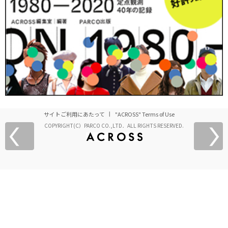
サイトご利用にあたって
"ACROSS" Terms of Use
COPYRIGHT(C）PARCO CO.,LTD．ALL RIGHTS RESERVED.