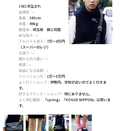
1981年生まれ
血液型：
-
身長：
165cm
体重：
49kg
居住地：
埼玉県 親と同居
給与収入：
-
アルバイト収入：
7万〜8万円
（スーパーのレジ）
仕送り：
-
親からの小遣い：
-
家賃：
-
自由になる金額：
-
ファッション代：
1万〜5万円
よく行くショップ：
伊勢丹。学校が近いのでよく行きま
す。
好きなブランド・ショップ：
特にありません。
よく読む雑誌：
『spring』『VOGUE NIPPON』は買いま
す。