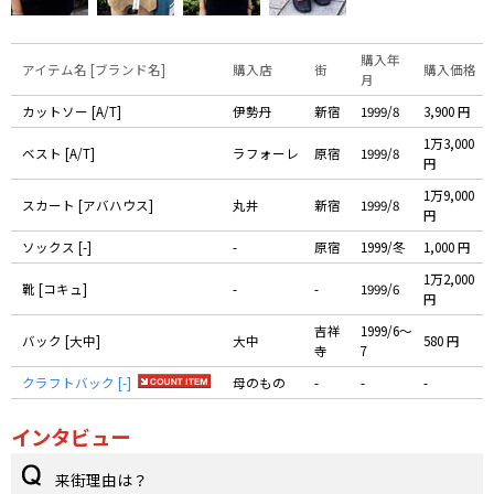
購入年
アイテム名 [ブランド名]
購入店
街
購入価格
月
カットソー [A/T]
伊勢丹
新宿
1999/8
3,900 円
1万3,000
ベスト [A/T]
ラフォーレ
原宿
1999/8
円
1万9,000
スカート [アバハウス]
丸井
新宿
1999/8
円
ソックス [-]
-
原宿
1999/冬
1,000 円
1万2,000
靴 [コキュ]
-
-
1999/6
円
吉祥
1999/6〜
バック [大中]
大中
580 円
寺
7
クラフトバック [-]
母のもの
-
-
-
インタビュー
来街理由は？