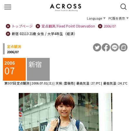
Language
PC版を表示
トップページ
定点観測/Fixed Point Observation
2006/07
新宿 02113 21歳 女性 / 大学4年生（経済）
定点観測
2006/07
新宿
2006
07
第307回 定点観測 | 2006.07.01(土) | 天候 : 雲後雨 | 最高気温 : 27.9℃ | 最低気温 : 24.1℃