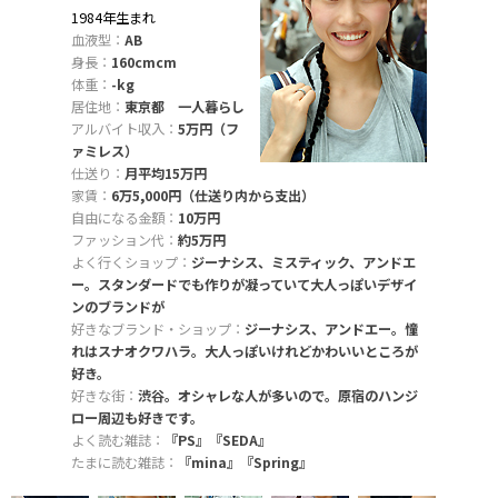
1984年生まれ
血液型：
AB
身長：
160cmcm
体重：
-kg
居住地：
東京都 一人暮らし
アルバイト収入：
5万円（フ
ァミレス）
仕送り：
月平均15万円
家賃：
6万5,000円（仕送り内から支出）
自由になる金額：
10万円
ファッション代：
約5万円
よく行くショップ：
ジーナシス、ミスティック、アンドエ
ー。スタンダードでも作りが凝っていて大人っぽいデザイ
ンのブランドが
好きなブランド・ショップ：
ジーナシス、アンドエー。憧
れはスナオクワハラ。大人っぽいけれどかわいいところが
好き。
好きな街：
渋谷。オシャレな人が多いので。原宿のハンジ
ロー周辺も好きです。
よく読む雑誌：
『PS』『SEDA』
たまに読む雑誌：
『mina』『Spring』