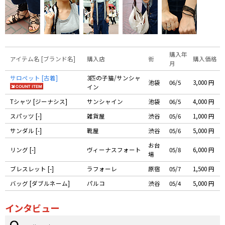
購入年
アイテム名 [ブランド名]
購入店
街
購入価格
月
サロペット [古着]
3匹の子猫/サンシャ
池袋
06/5
3,000 円
イン
Tシャツ [ジーナシス]
サンシャイン
池袋
06/5
4,000 円
スパッツ [-]
雑貨屋
渋谷
05/6
1,000 円
サンダル [-]
靴屋
渋谷
05/6
5,000 円
お台
リング [-]
ヴィーナスフォート
05/8
6,000 円
場
ブレスレット [-]
ラフォーレ
原宿
05/7
1,500 円
バッグ [ダブルネーム]
パルコ
渋谷
05/4
5,000 円
インタビュー