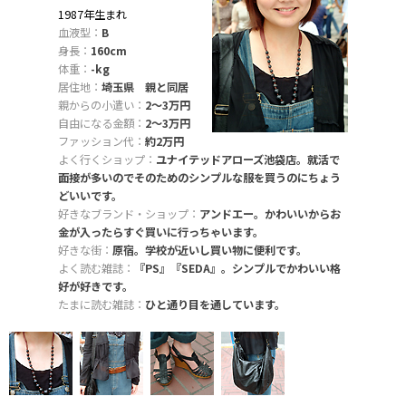
1987年生まれ
血液型：
B
身長：
160cm
体重：
-kg
居住地：
埼玉県 親と同居
親からの小遣い：
2〜3万円
自由になる金額：
2〜3万円
ファッション代：
約2万円
よく行くショップ：
ユナイテッドアローズ池袋店。就活で
面接が多いのでそのためのシンプルな服を買うのにちょう
どいいです。
好きなブランド・ショップ：
アンドエー。かわいいからお
金が入ったらすぐ買いに行っちゃいます。
好きな街：
原宿。学校が近いし買い物に便利です。
よく読む雑誌：
『PS』『SEDA』。シンプルでかわいい格
好が好きです。
たまに読む雑誌：
ひと通り目を通しています。