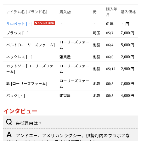
購入年
アイテム名 [ブランド名]
購入店
街
購入価格
月
サロペット [‐]
‐
‐
01年
‐ 円
ブラウス [‐]
‐
埼玉
05/7
7,000 円
ローリーズファー
ベルト [ローリーズファーム]
池袋
06/4
5,000 円
ム
ネックレス [‐]
雑貨屋
池袋
06/6
2,000 円
カットソー [ローリーズファ
ローリーズファー
池袋
05/12
2,900 円
ーム]
ム
ローリーズファー
靴 [ローリーズファーム]
池袋
06/5
7,000 円
ム
バッグ [‐]
雑貨屋
池袋
06/5
4,000 円
インタビュー
来街理由は？
アンドエー、アメリカンラグシー、伊勢丹内のフラボアな