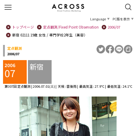
Language
PC版を表示
トップページ
定点観測/Fixed Point Observation
2006/07
新宿 02111 19歳 女性 / 専門学校2年生（美容）
定点観測
2006/07
新宿
2006
07
第307回 定点観測 | 2006.07.01(土) | 天候 : 雲後雨 | 最高気温 : 27.9℃ | 最低気温 : 24.1℃