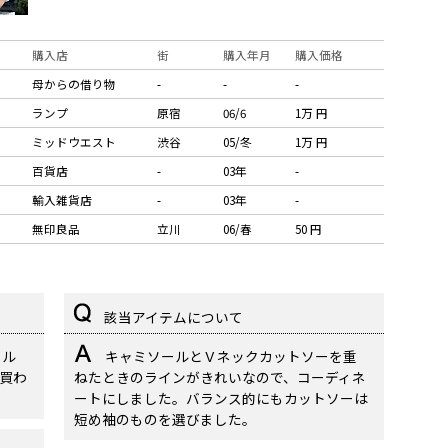
購入店
街
購入年月
購入価格
母からの借り物
-
-
-
ランプ
原宿
06/6
1万 円
ミッドウエスト
渋谷
05/冬
1万 円
百貨店
-
03年
-
輸入雑貨店
-
03年
-
無印良品
立川
06/春
50 円
該当アイテムについて
ール
キャミソールとＶネックカットソーを重
買わ
ねたときのラインがきれいなので、コーディネ
ートにしました。バランス的にもカットソーは
短め袖のものを選びました。