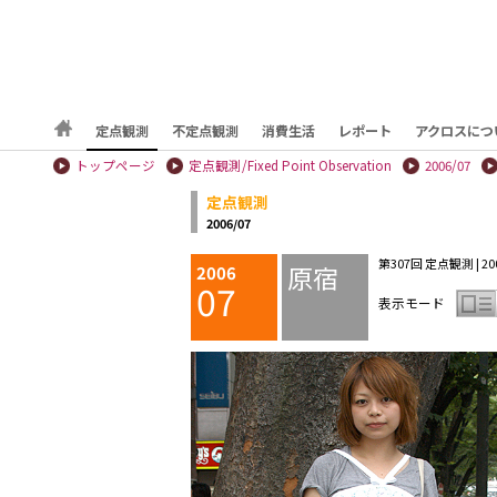
定点観測
不定点観測
消費生活
レポート
アクロスにつ
トップページ
定点観測/Fixed Point Observation
2006/07
定点観測
2006/07
第307回 定点観測 | 2006
原宿
2006
07
表示モード