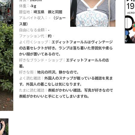
体重：
-kg
居住地：
埼玉県 親と同居
アルバイト収入：
‐（ジュー
ス屋）
自由になる金額：
-
ファッション代：
約‐
よく行くショップ：
エディットフォールルはヴィンテージ
の古着セレクトが好き。ランプは落ち着いた雰囲気や柔ら
かい服が置いてあるので。
好きなブランド・ショップ：
エディットフォールルの古
着。
好きな街：
地元の所沢。静かなので。
よく読む雑誌：
外国人のスナップが載っている雑誌を見ま
す。外国人の着こなしは気になります。
たまに読む雑誌：
表紙がかわいい雑誌。写真が好きなので
表紙がかわいいと手にとってしまいますね。