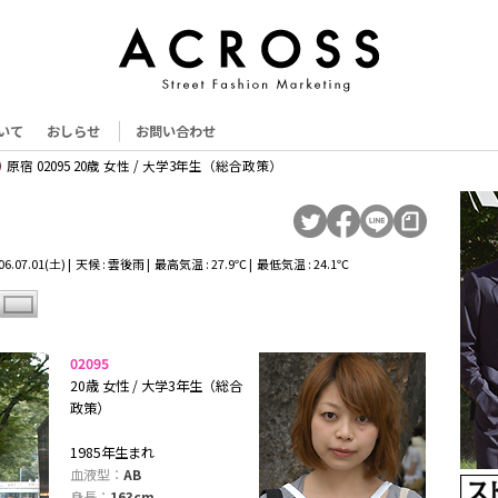
いて
おしらせ
お問い合わせ
原宿 02095 20歳 女性 / 大学3年生（総合政策）
.07.01(土) | 天候 : 雲後雨 | 最高気温 : 27.9℃ | 最低気温 : 24.1℃
02095
20歳 女性 / 大学3年生（総合
政策）
1985年生まれ
血液型：
AB
身長：
163cm