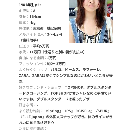
1984年生まれ
血液型：
A
身長：
164cm
体重：
-kg
居住地：
東京都 妹と同居
アルバイト収入：
3〜4万円
（歯科助手）
仕送り：
平均5万円
家賃：
11万円（仕送りと別に親が支払い）
自由になる金額：
4万円
ファッション代：
約2〜3万円
よく行くショップ：
パルコ、ビームス、ラフォーレ、
ZARA。ZARAは安くてシンプルなのにかわいいところが好
き。
好きなブランド・ショップ：
TOPSHOP、ダブルスタンダ
ードクロージング。TOPSHOPはオシャレなのに手頃でい
いですね。ダブルスタンダードは凝ったデザ
好きな街：
-
よく読む雑誌：
『Spring』『PS』『GISELe』『SPUR』
『ELLE japon』の外国人スナップが好き。体のラインがき
れいに見える格好を心
たまに読む雑誌：
-