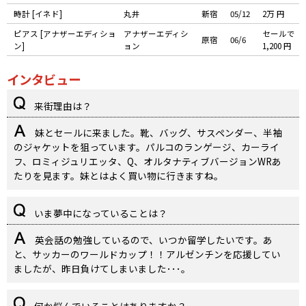
時計 [イネド]
丸井
新宿
05/12
2万 円
ピアス [アナザーエディショ
アナザーエディシ
セールで
原宿
06/6
ン]
ョン
1,200 円
インタビュー
来街理由は？
妹とセールに来ました。靴、バッグ、サスペンダー、半袖
のジャケットを狙っています。パルコのランゲージ、カーライ
フ、ロミィジュリエッタ、Q、オルタナティブバージョンWRあ
たりを見ます。妹とはよく買い物に行きますね。
いま夢中になっていることは？
英会話の勉強しているので、いつか留学したいです。あ
と、サッカーのワールドカップ！！アルゼンチンを応援してい
ましたが、昨日負けてしまいました･･･。