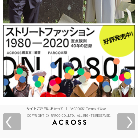
サイトご利用にあたって
"ACROSS" Terms of Use
COPYRIGHT(C）PARCO CO.,LTD．ALL RIGHTS RESERVED.