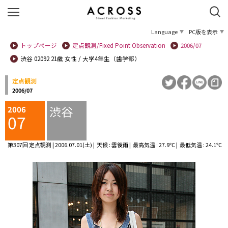
Language
PC版を表示
トップページ
定点観測/Fixed Point Observation
2006/07
渋谷 02092 21歳 女性 / 大学4年生（歯学部）
定点観測
2006/07
渋谷
2006
07
第307回 定点観測 | 2006.07.01(土) | 天候 : 雲後雨 | 最高気温 : 27.9℃ | 最低気温 : 24.1℃