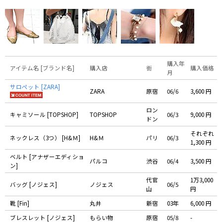
購入年
アイテム名 [ブランド名]
購入店
街
購入価格
月
サロペット [ZARA]
ZARA
原宿
06/6
3,600 円
ロン
キャミソール [TOPSHOP]
TOPSHOP
06/3
9,000 円
ドン
それぞれ
ネックレス（3つ） [H&Ｍ]
H&Ｍ
パリ
06/3
1,300 円
ベルト [アナザーエディショ
パルコ
渋谷
06/4
3,500 円
ン]
代官
1万3,000
バッグ [ノジェス]
ノジェス
06/5
山
円
靴 [Fin]
丸井
新宿
03年
6,000 円
ブレスレット [ノジェス]
もらい物
原宿
05/8
-