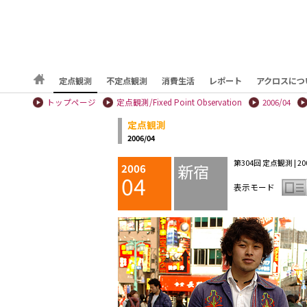
定点観測
不定点観測
消費生活
レポート
アクロスにつ
トップページ
定点観測/Fixed Point Observation
2006/04
定点観測
2006/04
第304回 定点観測 | 2006
新宿
2006
04
表示モード