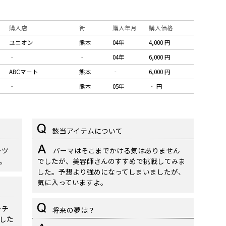
購入店
街
購入年月
購入価格
ユニオン
熊本
04年
4,000 円
‐
‐
04年
6,000 円
ABCマート
熊本
‐
6,000 円
‐
熊本
05年
‐ 円
該当アイテムについて
ーツ
パーマはそこまでかける気はありません
。
でしたが、美容師さんのすすめで挑戦してみま
した。予想より強めになってしまいましたが、
気に入っていますよ。
ーチ
将来の夢は？
した