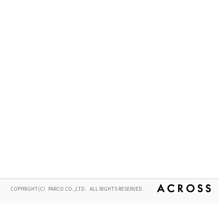
COPYRIGHT(C）PARCO CO.,LTD．ALL RIGHTS RESERVED.