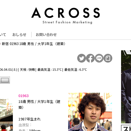
いて
おしらせ
お問い合わせ
新宿 01963 18歳 男性 / 大学1年生（建築）
.04.01(土) | 天候 : 快晴 | 最高気温 : 15.3℃ | 最低気温 : 6.3℃
01963
18歳 男性 / 大学1年生（建
築）
1987年生まれ
血液型：
身長：
180cm