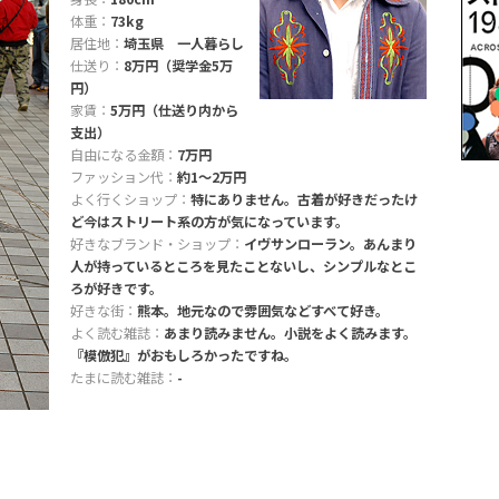
体重：
73kg
居住地：
埼玉県 一人暮らし
仕送り：
8万円（奨学金5万
円）
家賃：
5万円（仕送り内から
支出）
自由になる金額：
7万円
ファッション代：
約1〜2万円
よく行くショップ：
特にありません。古着が好きだったけ
ど今はストリート系の方が気になっています。
好きなブランド・ショップ：
イヴサンローラン。あんまり
人が持っているところを見たことないし、シンプルなとこ
ろが好きです。
好きな街：
熊本。地元なので雰囲気などすべて好き。
よく読む雑誌：
あまり読みません。小説をよく読みます。
『模倣犯』がおもしろかったですね。
たまに読む雑誌：
-