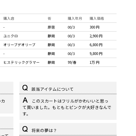
購入店
街
購入年月
購入価格
-
原宿
00/3
300 円
ユニクロ
静岡
00/3
2,900 円
オリーブデオリーブ
静岡
00/3
6,800 円
-
静岡
00/3
9,800 円
ヒステリックグラマー
静岡
99/春
1万 円
該当アイテムについて
のカ
このスカートはフリルがかわいいと思っ
て買いました。もともとピンクが大好きなんで
す。
将来の夢は？
なって