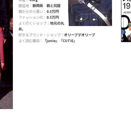
居住地：
静岡県 親と同居
親からの小遣い：
0.5万円
ファッション代：
0.5万円
よく行くショップ：
地元の丸
井。
好きなブランド・ショップ：
オリーブデオリーブ
よく読む雑誌：
『junie』『CUTiE』