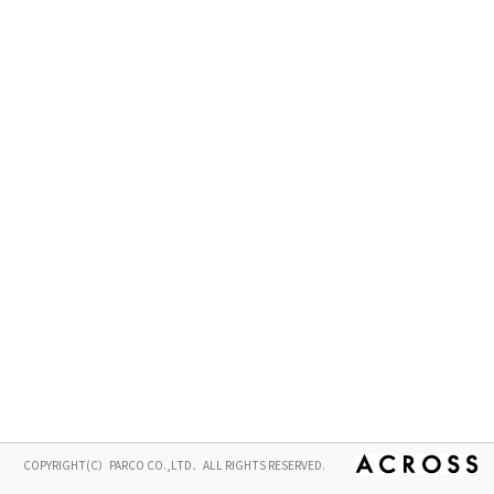
COPYRIGHT(C）PARCO CO.,LTD．ALL RIGHTS RESERVED.