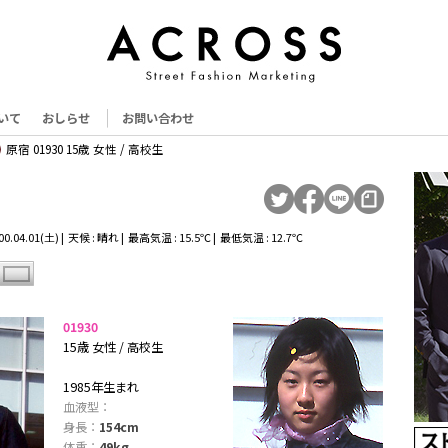
いて
おしらせ
お問い合わせ
原宿 01930 15歳 女性 / 高校生
.04.01(土) | 天候 : 晴れ | 最高気温 : 15.5℃ | 最低気温 : 12.7℃
01930
15歳 女性 / 高校生
1985年生まれ
血液型：
身長：
154cm
体重：
49kg