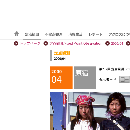
定点観測
不定点観測
消費生活
レポート
アクロスにつ
トップページ
定点観測/Fixed Point Observation
2000/04
定点観測
2000/04
第232回 定点観測 | 2000
原宿
2000
04
表示モード