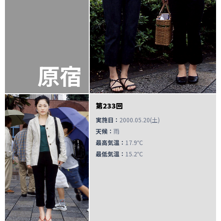
原宿
第233回
実施日：
2000.05.20(土)
天候：
雨
最高気温：
17.9℃
最低気温：
15.2℃