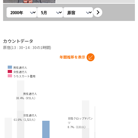
年を選択
月を選択
観測地を選択
カウントデータ
原宿(13 : 30~14 : 30の1時間)
年間推移を表示
男性通行人
女性通行人
うちスカート着用
男性通行人
38.4%（951人）
女性通行人
女性クロップドパン
61.6%（1,523人）
ツ
8.7%（133人）