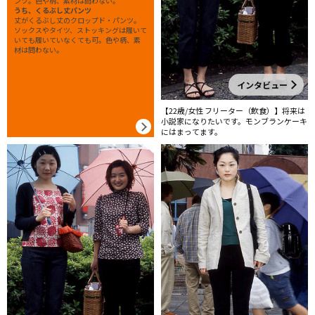
ンツ。色や柄、素材は問わない。
うち、くるぶし丈パンツ
丈がくるぶし丈のクロップド・パンツ。
ソックスやタイツ、ストッキングは履いて
いても履いていなくても可。色や柄、素
材は問わない。
インタビュー
【22歳/女性 フリーター（飲食）】将来は
小説家になりたいです。モンブランケーキ
にはまってます。