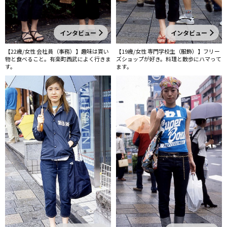
インタビュー
インタビュー
【19歳/女性 専門学校生（服飾）】フリー
【22歳/女性 会社員（事務）】趣味は買い
ズショップが好き。料理と散歩にハマって
物と食べること。有楽町西武によく行きま
ます。
す。