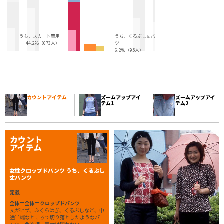
うち、スカート着用
うち、くるぶし丈パン
44.2%（673人）
ツ
6.2%（95人）
カウントアイテム
ズームアップアイ
ズームアップアイ
テム1
テム2
カウント
アイテム
女性クロップドパンツ うち、くるぶし
丈パンツ
定義
全体＝全体＝クロップドパンツ
丈がヒザ、ふくらはぎ、くるぶしなど、中
途半端なところで切り落としたようなパ