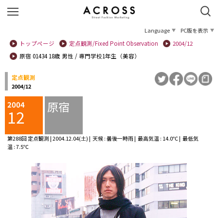
Language
PC版を表示
トップページ
定点観測/Fixed Point Observation
2004/12
原宿 01434 18歳 男性 / 専門学校1年生（美容）
定点観測
2004/12
原宿
2004
12
第288回 定点観測 | 2004.12.04(土) | 天候 : 曇後一時雨 | 最高気温 : 14.0℃ | 最低気
温 : 7.5℃