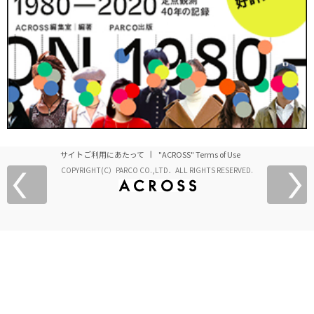
サイトご利用にあたって
"ACROSS" Terms of Use
COPYRIGHT(C）PARCO CO.,LTD．ALL RIGHTS RESERVED.