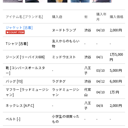
購入年
アイテム名 [ブランド名]
購入店
街
購入価格
月
ジャケット [古着]
ヌードトランプ
渋谷
04/10
2,000 円
友人からのもらい
Tシャツ [古着]
-
-
-
物
1万5,000
ジーンズ [リーバイス606]
ミッドウエスト
渋谷
04/1
円
靴 [コンバースオールスタ
八王
-
03/10
5,000 円
ー]
子
バッグ [Y3]
ラグタグ
渋谷
04/12
6,000 円
マフラー [ラッドミュージシ
ラッドミュージシ
代官
04/10
1万 円
ャン]
ャン
山
八王
ネックレス [A.P.C]
-
04/8
2,000 円
子
小学生の頃買った
ベルト [-]
-
-
-
もの