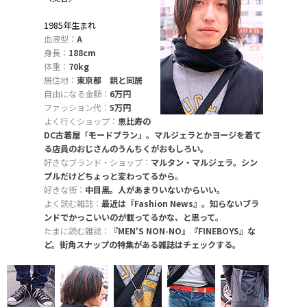
1985年生まれ
血液型：
A
身長：
188cm
体重：
70kg
居住地：
東京都 親と同居
自由になる金額：
6万円
ファッション代：
5万円
よく行くショップ：
恵比寿の
DC古着屋「モードプラン」。マルジェラとかヨージを着て
る店員のおじさんのうんちくがおもしろい。
好きなブランド・ショップ：
マルタン・マルジェラ。シン
プルだけどちょっと変わってるから。
好きな街：
中目黒。人があまりいないからいい。
よく読む雑誌：
最近は『Fashion News』。知らないブラ
ンドでかっこいいのが載ってるかな、と思って。
たまに読む雑誌：
『MEN'S NON-NO』『FINEBOYS』な
ど。街角スナップの特集がある雑誌はチェックする。