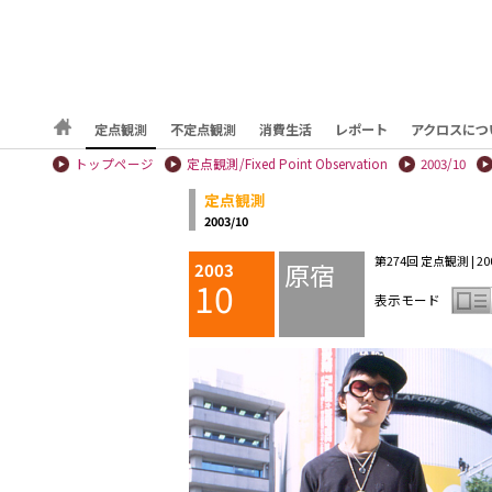
定点観測
不定点観測
消費生活
レポート
アクロスにつ
トップページ
定点観測/Fixed Point Observation
2003/10
定点観測
2003/10
第274回 定点観測 | 200
原宿
2003
10
表示モード