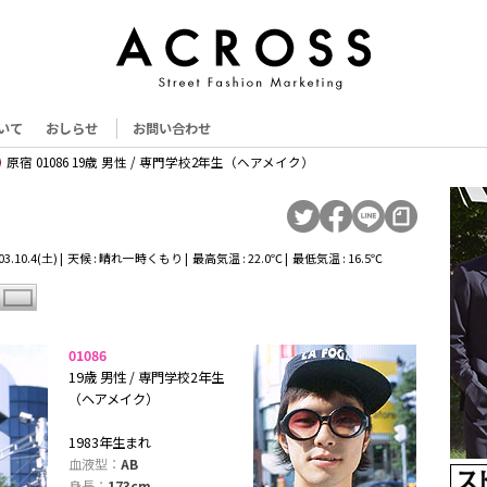
いて
おしらせ
お問い合わせ
原宿 01086 19歳 男性 / 専門学校2年生（ヘアメイク）
3.10.4(土) | 天候 : 晴れ一時くもり | 最高気温 : 22.0℃ | 最低気温 : 16.5℃
01086
19歳 男性 / 専門学校2年生
（ヘアメイク）
1983年生まれ
血液型：
AB
身長：
173cm