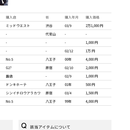
購入店
街
購入年月
購入価格
ミッドウエスト
渋谷
03/9
2万1,000 円
-
代官山
-
-
-
-
-
1,000 円
-
-
02/12
1万 円
No.5
八王子
00年
4,000 円
G2?
原宿
02/10
2,000 円
露店
-
02/9
1,000 円
ドンキホーテ
八王子
01年
500 円
シンイチロウアラカワ
原宿
03/4
1,500 円
No.5
八王子
99年
4,000 円
該当アイテムについて