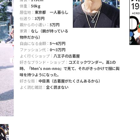
体重：
50kg
居住地：
東京都 一人暮らし
仕送り：
3万円
親からの小遣い：
5万円
家賃：
なし（親が持っている
物件だから）
自由になる金額：
5〜6万円
ファッション代：
0〜3万円
よく行くショップ：
八王子の古着屋
好きなブランド・ショップ：
コズミックワンダー。高1の
時、『Men's non-nno』で見て、それがきっかけで服に興
味を持つようになった。
好きな街：
中目黒（古着屋がたくさんあるから）
よく読む雑誌：
全く読まない