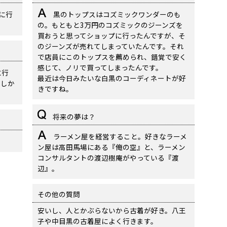
に行
黒のトップスはコズミックワンダーのも
の。もともと3万円のコズミックのジーンズを
買おうと思ってショップに行ったんですが、そ
のジーンズが売れてしまっていたんです。それ
で店員にこのトップスを薦められ、錯覚で安く
感じて、ノリで買ってしまったんです。
に行
最近は今日みたいな白黒のコーディネートが好
楽しか
きですね。
将来の夢は？
ラーメン屋を経営すること。好きなラーメ
。
ン屋は高田馬場にある『俺の空』と、ラーメン
コンサルタントの渡辺樹庵がやっている『渡
辺』。
その他の質問
安いし、人とかぶらないから古着が好き。八王
子や中目黒の古着屋によく行きます。