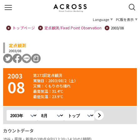
Language
PC版を表示
トップページ
定点観測/Fixed Point Observation
2003/08
定点観測
2003/08
2003
第272回定点観測
08
実施日：2003/08/2（土）
天候：くもりのち晴れ
最高気温：31.4℃
最低気温：23.9℃
年を選択
月を選択
観測地を選択
カウントデータ
渋谷・原宿・新宿の3地点合計(13:30~14:30の1時間)