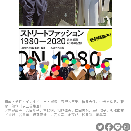
構成・分析・インタビュー・撮影：高野公三子、桜井志保、中矢あゆみ、菅
原三知代（以上編集室）
／吉野直子、八田朋子、重保咲、相見佳恵、仁田美帆、烏川淑子、板橋由布
／撮影：谷真美、伊藤彰浩、広安省吾、金亨或、松井聡、編集室