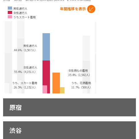
年間推移を表示
男性通行人
女性通行人
うちスカート着用
男性通行人
44.6%（3,507人）
女性通行人
女性柄もの着用
55.4%（4,351人）
35.4%（1,542人）
うち、スカート着用
うち、花柄着用
26.5%（1,152人）
11.7%（508人）
原宿
渋谷