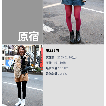
原宿
第337回
実施日：
2009.01.10(土)
天候：
晴一時曇
最高気温：
10.8℃
最低気温：
2.8℃