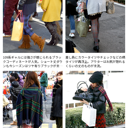
109系ギャルには強さが感じられるブラッ
差し色にカラータイツやチェックなどの柄
クコーディネートが人気。ショート丈ダウ
タイツが再浮上。アウターはお尻が隠れる
ンも今シーズンはツヤ有りブラックが主
くらいの丈のものが主流。
流。