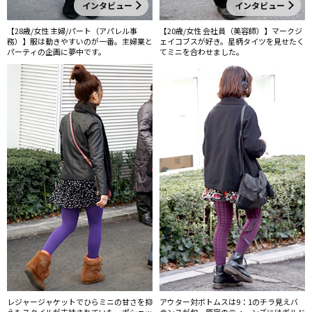
インタビュー
インタビュー
【28歳/女性 主婦/パート（アパレル事
【20歳/女性 会社員（美容師）】マークジ
務）】服は動きやすいのが一番。主婦業と
ェイコブスが好き。星柄タイツを見せたく
パーティの企画に夢中です。
てミニを合わせました。
レジャージャケットでひらミニの甘さを抑
アウター対ボトムスは9：1のチラ見えバ