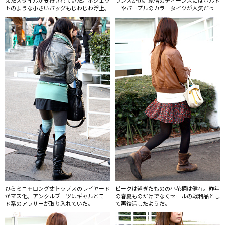
えたスタイルが支持されていた。ポシェッ
ランスが旬。原宿のティーンズにはボルド
トのような小さいバッグもじわじわ浮上。
ーやパープルのカラータイツが人気だっ
た。
ひらミニ＋ロング丈トップスのレイヤード
ピークは過ぎたものの小花柄は健在。昨年
がマス化。アンクルブーツはギャルとモー
の春夏ものだけでなくセールの戦利品とし
ド系のアラサーが取り入れていた。
て再復活したようだ。