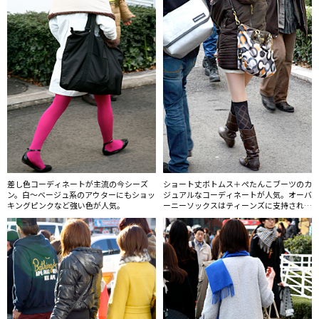
差し色コーディネートが主流の今シーズ
ショート丈ボトムス＋ぺたんこブーツのカ
ン。白〜ベージュ系のアウターにもショッ
ジュアルなコーディネートが人気。オーバ
キングピンクなど強い色が人気。
ーニーソックスはティーンズに支持されて
いる。