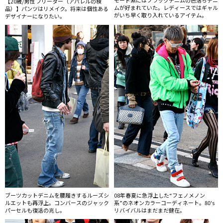
モード系にはブラックデニムの色落ちデニ
【20歳/男性 フリーター（アパレルの検
ムが好まれていた。レディースではギャル
品）】パンツはリメイク。将来は個性ある
がいち早く取り入れているアイテム。
デザイナーになりたい。
ブーツカットデニムを腰履きするルーズシ
08年春夏に急浮上した“フェノメノン
ルエットも再浮上。コンバースのジャック
系”のネオンカラーコーディネート。80's
パーセルも復活の兆し。
リバイバルはまだまだ健在。