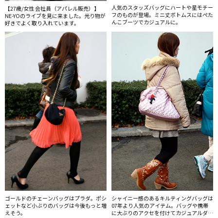
人気のスタッズバッグにハートや星モチー
【27歳/女性 会社員（アパレル販売）】
フのものが登場。ミニ丈ボトムスにはぺた
NE-YOのライブを見に来ました。光り物が
んこブーツでカジュアルに。
好きでよく取り入れています。
ゴールドのチェーンバッグはプラダ。ポシ
シャイニー感のあるキルティングバッグは
ェットなど小ぶりのバッグは今後もっと増
07年より人気のアイテム。バッグや携帯
えそう。
に大ぶりのアクセを付けてカジュアルダウ