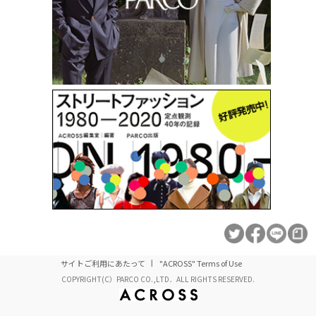
サイトご利用にあたって
"ACROSS" Terms of Use
COPYRIGHT(C）PARCO CO.,LTD．ALL RIGHTS RESERVED.