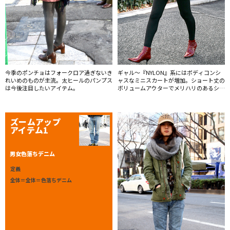
今季のポンチョはフォークロア過ぎないき
ギャル〜『NYLON』系にはボディコンシ
れいめのものが主流。太ヒールのパンプス
ャスなミニスカートが増加。ショート丈の
は今後注目したいアイテム。
ボリュームアウターでメリハリのあるシル
エット。
ズームアップ
アイテム1
男女色落ちデニム
定義
全体＝全体＝色落ちデニム