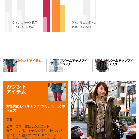
うち、スカート着用
うち、ミニ丈ボトムス
41.6%（695人）
35.0%（585人）
カウントアイテム
ズームアップアイ
ズームアップアイ
テム1
テム2
カウント
アイテム
女性脚出しシルエット うち、ミニ丈ボ
トムス
定義
全体＝全体＝脚出しシルエット
着用しているアイテムのうち、最も丈が
長いものの裾丈がヒザ上10センチ以上