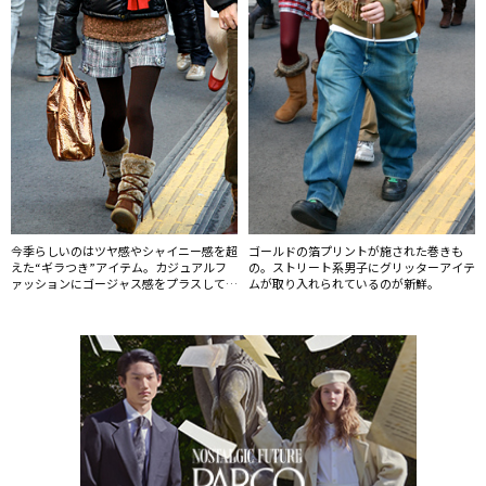
今季らしいのはツヤ感やシャイニー感を超
ゴールドの箔プリントが施された巻きも
えた“ギラつき”アイテム。カジュアルフ
の。ストリート系男子にグリッターアイテ
ァッションにゴージャス感をプラスしてい
ムが取り入れられているのが新鮮。
た。