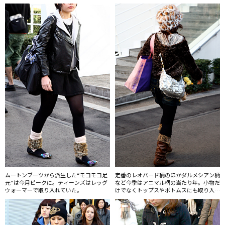
ン。
ムートンブーツから派生した“モコモコ足
定番のレオパード柄のほかダルメシアン柄
元”は今月ピークに。ティーンズはレッグ
など今季はアニマル柄の当たり年。小物だ
ウォーマーで取り入れていた。
けでなくトップスやボトムスにも取り入れ
られている。