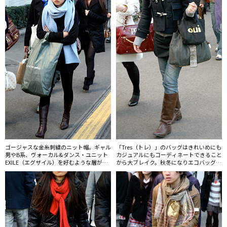
ゴージャスな金糸刺繍のニット帽。ギャル
「Tres（トレ）」のバッグはきれいめにも
男やB系、ヴォーカル&ダンス・ユニット
カジュアルにもコーディネートできること
EXILE（エグザイル）を好むような層が取
から大ブレイク。秋冬になりエコバッグは
り入れていた。
減少気味。