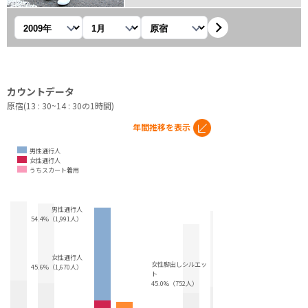
年を選択
月を選択
観測地を選択
カウントデータ
原宿(13 : 30~14 : 30の1時間)
年間推移を表示
男性通行人
女性通行人
うちスカート着用
男性通行人
54.4%（1,991人）
女性通行人
女性脚出しシルエッ
45.6%（1,670人）
ト
45.0%（752人）