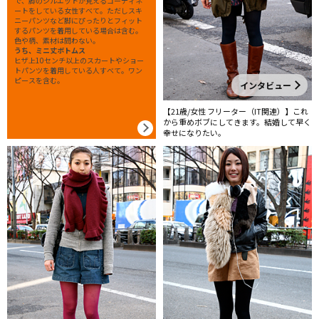
で、脚のシルエットが見えるコーディネ
ートをしている女性すべて。ただしスキ
ニーパンツなど脚にぴったりとフィット
するパンツを着用している場合は含む。
色や柄、素材は問わない。
うち、ミニ丈ボトムス
ヒザ上10センチ以上のスカートやショー
トパンツを着用している人すべて。ワン
ピースを含む。
インタビュー
【21歳/女性 フリーター（IT関連）】これ
から重めボブにしてきます。結婚して早く
幸せになりたい。