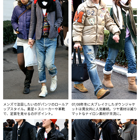
メンズで注目したいのがパンツのロールア
07/08年冬に大ブレイクしたダウンジャケ
ップスタイル。素足＋スニーカーや革靴
ットは男女共に人気継続。ツヤ素材は減り
で、足首を見せるのがポイント。
マットなナイロン素材が主流に。