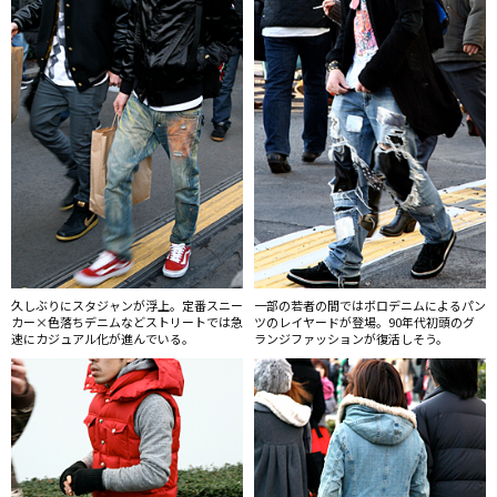
久しぶりにスタジャンが浮上。定番スニー
一部の若者の間ではボロデニムによるパン
カー×色落ちデニムなどストリートでは急
ツのレイヤードが登場。90年代初頭のグ
速にカジュアル化が進んでいる。
ランジファッションが復活しそう。