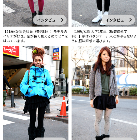
インタビュー
インタビュー
【21歳/女性 会社員（美容師）】モデルの
【19歳/女性 大学1年生（服装造形学
イリナが好き。足が長く見えるのでミニを
科）】夢はパタンナー。人とかぶらないよ
はいています。
うに服は直感で選びます。