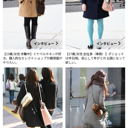
インタビュー
インタビュー
【23歳/女性 求職中】ミナペルホネンが好
【27歳/女性 会社員（事務）】ポシェット
き。個人的なセレクトショップか饅頭屋が
は休日用。安心して年がとれる国になって
やりたい。
欲しい。