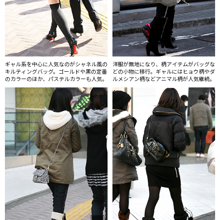
ギャル系を中心に人気なのがシャネル風の
洋服が無地になり、柄アイテムがバッグな
キルティングバッグ。ゴールドや黒の定番
どの小物に移行。ギャルにはヒョウ柄やダ
のカラーのほか、パステルカラーも人気。
ルメシアン柄などアニマル柄が人気継続。