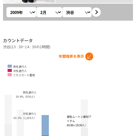
年を選択
月を選択
観測地を選択
カウントデータ
渋谷(13 : 30~14 : 30の1時間)
年間推移を表示
男性通行人
女性通行人
うちスカート着用
男性通行人
39.9%（854人）
女性通行人
女性ムートン素材ア
男性ムートン素材ア
60.1%（1,284人）
イテム
イテム
48.2%（619人）
2.2%（28人）