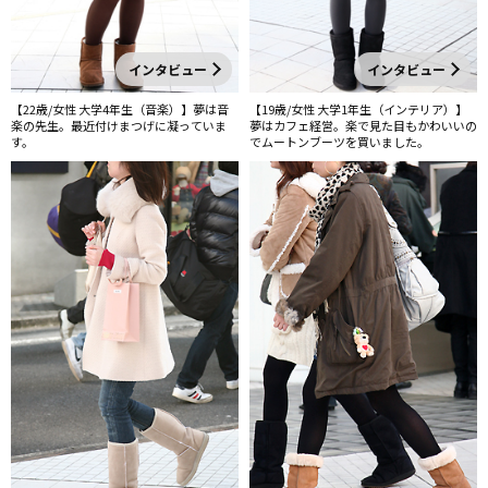
インタビュー
インタビュー
【22歳/女性 大学4年生（音楽）】夢は音
【19歳/女性 大学1年生（インテリア）】
楽の先生。最近付けまつげに凝っていま
夢はカフェ経営。楽で見た目もかわいいの
す。
でムートンブーツを買いました。