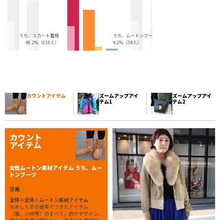
うち、スカート着用
うち、ムートンブーツ
48.2%（619人）
4.2%（54人）
カウントアイテム
ズームアップアイ
ズームアップアイ
テム1
テム2
カウント
アイテム
女性ムートン素材アイテム うち、ムー
トンブーツ
定義
全体＝全体＝ムートン素材アイテム
なめした羊の皮革でできたアイテム
（服、小物等）のすべて。色やデザイン、