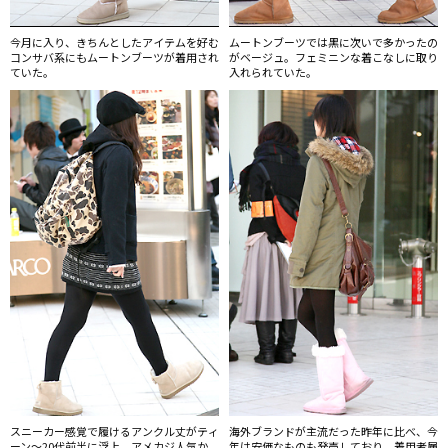
今月に入り、きちんとしたアイテムを好む
ムートンブーツでは黒に次いで多かったの
コンサバ系にもムートンブーツが着用され
がベージュ。フェミニンな着こなしに取り
ていた。
入れられていた。
スニーカー感覚で履けるアンクル丈がティ
海外ブランドが主流だった昨年に比べ、今
ーン〜20代前半に浮上。アメカジ人気か
年は安価なものも発売しており、着用者層