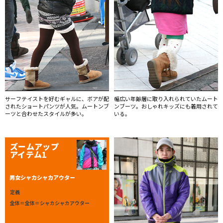
サーフテイストを好むギャルに、ボアが配
幅広い年齢層に取り入れられていたムート
されたショートパンツが人気。ムートンブ
ンブーツ。おしゃれキッズにも着用されて
ーツと合わせたスタイルが多い。
いる。
ズームアップ
アイテム1
男女シャカシャカアウター
定義
全体＝全体＝シャカシャカアウター