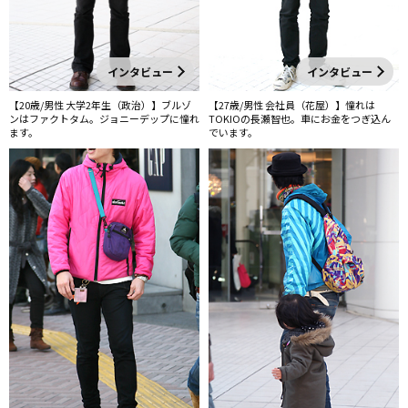
インタビュー
インタビュー
【20歳/男性 大学2年生（政治）】ブルゾ
【27歳/男性 会社員（花屋）】憧れは
ンはファクトタム。ジョニーデップに憧れ
TOKIOの長瀬智也。車にお金をつぎ込ん
ます。
でいます。