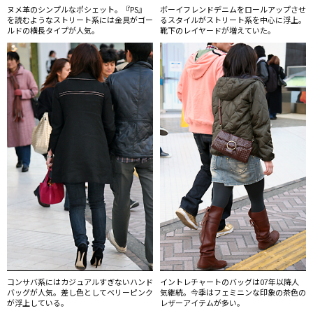
ヌメ革のシンプルなポシェット。『PS』
ボーイフレンドデニムをロールアップさせ
を読むようなストリート系には金具がゴー
るスタイルがストリート系を中心に浮上。
ルドの横長タイプが人気。
靴下のレイヤードが増えていた。
コンサバ系にはカジュアルすぎないハンド
イントレチャートのバッグは07年以降人
バッグが人気。差し色としてベリーピンク
気継続。今季はフェミニンな印象の茶色の
が浮上している。
レザーアイテムが多い。