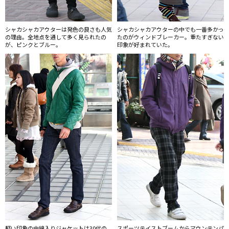
シャカシャカアウターは発色の良さも人気
シャカシャカアウターの中でも一番多かっ
の理由。全地点を通して多く見られたの
たのがウィンドブレーカー。重たすぎない
が、ピンクとブルー。
印象が好まれていた。
軽い印象の中綿入りジャケットは30代の
スポーツテイストブームからマウンテンパ