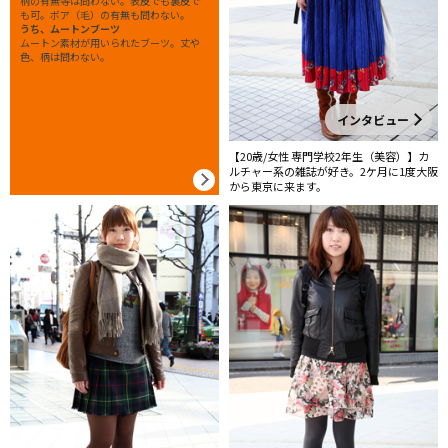
柄の有無等は問わない。表皮でも裏皮で
も可。ボア（毛）の有無も問わない。
うち、ムートンブーツ
ムートン素材が用いられたブーツ。丈や
色、柄は問わない。
インタビュー
【20歳/女性 専門学校2年生（美容）】カ
ルチャー系の雑誌が好き。2ケ月に1度大阪
から東京に来ます。