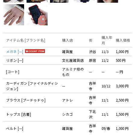
購入年
アイテム名 [ブランド名]
購入店
街
購入価格
月
メガネ [—]
雑貨屋
渋谷
11/3
1,000 円
リボン [—]
文化屋雑貨店
原宿
11/2
500 円
アルミナ母の
[コート]
—
—
— 円
もの
カーディガン [ファイナルディシ
吉祥
—
10/12
3,000 円
ジョン]
寺
吉祥
ブラウス [プードゥドゥ]
アトレ
11/1
2,500 円
寺
下北
トップス [古着]
シカゴ
11/1
1,500 円
沢
吉祥
ベルト [—]
雑貨屋
09/春
1,000 円
寺