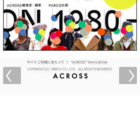
サイトご利用にあたって
"ACROSS" Terms of Use
COPYRIGHT(C）PARCO CO.,LTD．ALL RIGHTS RESERVED.