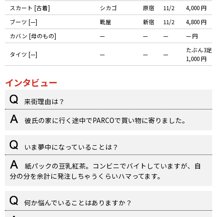
スカート [古着]
シカゴ
原宿
11/2
4,000 円
ブーツ [—]
靴屋
新宿
11/2
4,800 円
カバン [母のもの]
—
—
—
— 円
たぶん3足
タイツ [—]
—
—
—
1,000 円
インタビュー
来街理由は？
彼氏の家に行く途中でPARCOで買い物に寄りました。
いま夢中になっていることは？
紙パックの豆乳紅茶。コンビニでバイトしていますが、自
分の分を余計に発注しちゃうくらいハマってます。
何か悩んでいることはありますか？