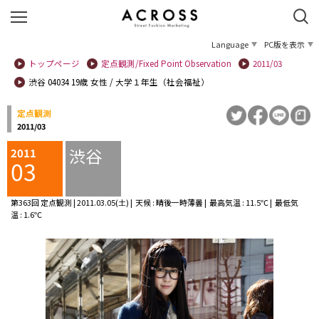
Language
PC版を表示
トップページ
定点観測/Fixed Point Observation
2011/03
渋谷 04034 19歳 女性 / 大学１年生（社会福祉）
定点観測
2011/03
渋谷
2011
03
第363回 定点観測 | 2011.03.05(土) | 天候 : 晴後一時薄曇 | 最高気温 : 11.5℃ | 最低気
温 : 1.6℃