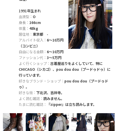
1991年生まれ
血液型：
O
身長：
166cm
体重：
48kg
居住地：
東京都 -
アルバイト収入：
6〜10万円
（コンビニ）
自由になる金額：
6〜10万円
ファッション代：
3〜5万円
よく行くショップ：
古着屋巡りをよくしていて、特に
CHICAGO（シカゴ）、pou dou dou（プードゥドゥ）に
行っています。
好きなブランド・ショップ：
pou dou dou（プードゥド
ゥ）。
好きな街：
下北沢、吉祥寺。
よく読む雑誌：
読みません。
たまに読む雑誌：
『zipper』は立ち読みします。