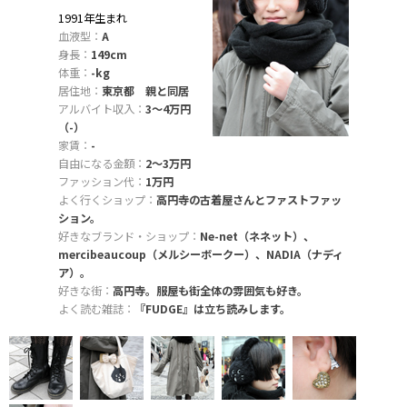
1991年生まれ
血液型：
A
身長：
149cm
体重：
-kg
居住地：
東京都 親と同居
アルバイト収入：
3〜4万円
（-）
家賃：
-
自由になる金額：
2〜3万円
ファッション代：
1万円
よく行くショップ：
高円寺の古着屋さんとファストファッ
ション。
好きなブランド・ショップ：
Ne-net（ネネット）、
mercibeaucoup（メルシーボークー）、NADIA（ナディ
ア）。
好きな街：
高円寺。服屋も街全体の雰囲気も好き。
よく読む雑誌：
『FUDGE』は立ち読みします。