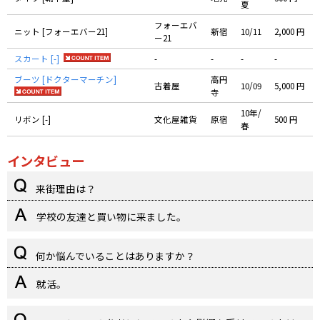
夏
フォーエバ
ニット [フォーエバー21]
新宿
10/11
2,000 円
ー21
スカート [-]
-
-
-
-
ブーツ [ドクターマーチン]
高円
古着屋
10/09
5,000 円
寺
10年/
リボン [-]
文化屋雑貨
原宿
500 円
春
インタビュー
来街理由は？
学校の友達と買い物に来ました。
何か悩んでいることはありますか？
就活。