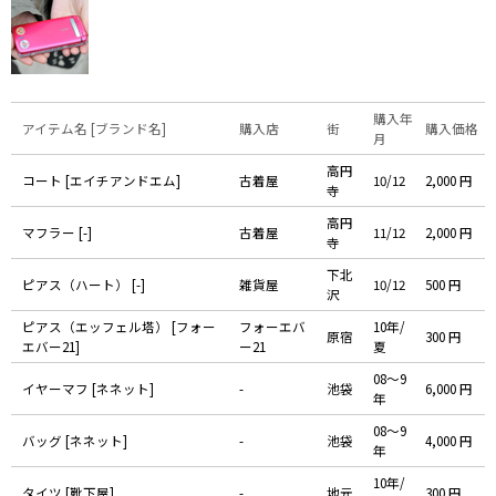
購入年
アイテム名 [ブランド名]
購入店
街
購入価格
月
高円
コート [エイチアンドエム]
古着屋
10/12
2,000 円
寺
高円
マフラー [-]
古着屋
11/12
2,000 円
寺
下北
ピアス（ハート） [-]
雑貨屋
10/12
500 円
沢
ピアス（エッフェル塔） [フォー
フォーエバ
10年/
原宿
300 円
エバー21]
ー21
夏
08〜9
イヤーマフ [ネネット]
-
池袋
6,000 円
年
08〜9
バッグ [ネネット]
-
池袋
4,000 円
年
10年/
タイツ [靴下屋]
-
地元
300 円