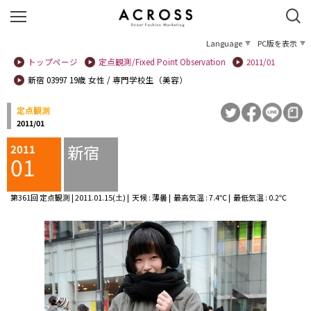
Language
PC版を表示
トップページ
定点観測/Fixed Point Observation
2011/01
新宿 03997 19歳 女性 / 専門学校生（美容）
定点観測
2011/01
新宿
2011
01
第361回 定点観測 | 2011.01.15(土) | 天候 : 薄曇 | 最高気温 : 7.4℃ | 最低気温 : 0.2℃