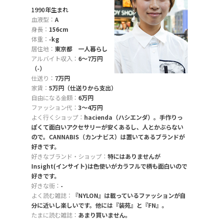
1990年生まれ
血液型：
A
身長：
156cm
体重：
-kg
居住地：
東京都 一人暮らし
アルバイト収入：
6〜7万円
（-）
仕送り：
7万円
家賃：
5万円（仕送りから支出）
自由になる金額：
6万円
ファッション代：
3〜4万円
よく行くショップ：
hacienda（ハシエンダ）。手作りっ
ぽくて面白いアクセサリーが安くあるし、人とかぶらない
ので。CANNABIS（カンナビス）は置いてあるブランドが
好きです。
好きなブランド・ショップ：
特にはありませんが
Insight(インサイト)は色使いがカラフルで柄も面白いので
好きです。
好きな街：
-
よく読む雑誌：
『NYLON』は載っているファッションが自
分に近いし楽しいです。他には『装苑』と『FN』。
たまに読む雑誌：
あまり買いません。