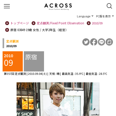
Language
PC版を表示
トップページ
定点観測/Fixed Point Observation
2010/09
原宿 03849 19歳 女性 / 大学2年生（経営）
定点観測
2010/09
原宿
2010
09
第357回 定点観測 | 2010.09.04(土) | 天候 : 晴 | 最高気温 : 35.9℃ | 最低気温 : 28.5℃