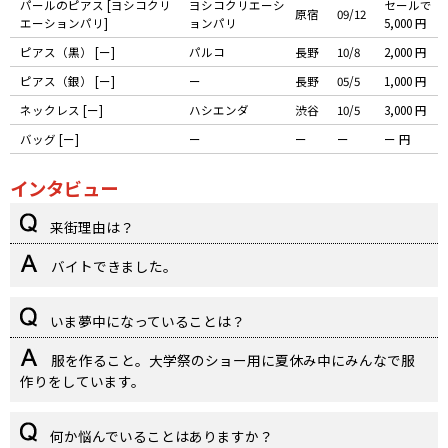
パールのピアス [ヨシコクリ
ヨシコクリエーシ
セールで
原宿
09/12
エーションパリ]
ョンパリ
5,000 円
ピアス（黒） [ー]
パルコ
長野
10/8
2,000 円
ピアス（銀） [ー]
ー
長野
05/5
1,000 円
ネックレス [ー]
ハシエンダ
渋谷
10/5
3,000 円
バッグ [ー]
ー
ー
ー
ー 円
インタビュー
来街理由は？
バイトできました。
いま夢中になっていることは？
服を作ること。大学祭のショー用に夏休み中にみんなで服
作りをしています。
何か悩んでいることはありますか？