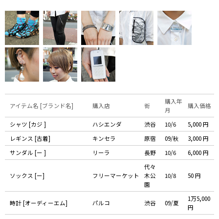
購入年
アイテム名 [ブランド名]
購入店
街
購入価格
月
シャツ [カジ ]
ハシエンダ
渋谷
10/6
5,000 円
レギンス [古着]
キンセラ
原宿
09/秋
3,000 円
サンダル [ー ]
リーラ
長野
10/6
6,000 円
代々
ソックス [ー]
フリーマーケット
木公
10/8
50 円
園
1万5,000
時計 [オーディーエム]
パルコ
渋谷
09/夏
円