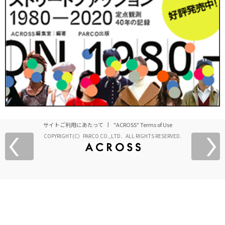
サイトご利用にあたって
"ACROSS" Terms of Use
COPYRIGHT(C）PARCO CO.,LTD．ALL RIGHTS RESERVED.