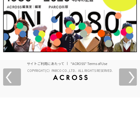
サイトご利用にあたって
"ACROSS" Terms of Use
COPYRIGHT(C）PARCO CO.,LTD．ALL RIGHTS RESERVED.