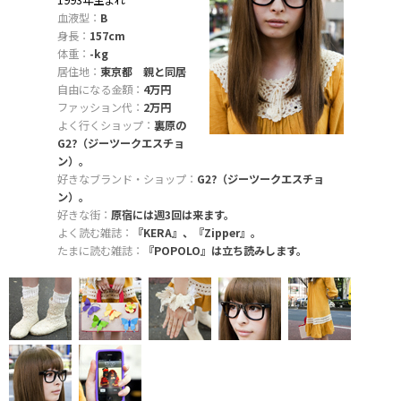
1993年生まれ
血液型：
B
身長：
157cm
体重：
-kg
居住地：
東京都 親と同居
自由になる金額：
4万円
ファッション代：
2万円
よく行くショップ：
裏原の
G2?（ジーツークエスチョ
ン）。
好きなブランド・ショップ：
G2?（ジーツークエスチョ
ン）。
好きな街：
原宿には週3回は来ます。
よく読む雑誌：
『KERA』、『Zipper』。
たまに読む雑誌：
『POPOLO』は立ち読みします。