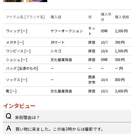
購入年
アイテム名 [ブランド名]
購入店
街
購入価格
月
ネッ
ウィッグ [ー]
ヤフーオークション
09年
2,500 円
ト
メガネ [ー]
39マート
原宿
10/7
390 円
ワンピース [ー]
シカゴ
原宿
10/8
1,500 円
シュシュ [ー]
文化屋雑貨店
原宿
09年
500 円
バッグ [友達のもの]
ー
ー
ー
ー 円
西東
ソックス [ー]
ー
10/4
800 円
京市
靴 [ー]
文化屋雑貨店
原宿
10/3
3,000 円
インタビュー
来街理由は？
買い物に来ました。この後3時からは撮影です。