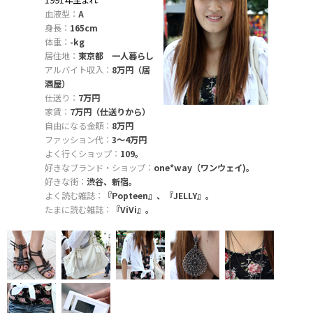
1991年生まれ
血液型：
A
身長：
165cm
体重：
-kg
居住地：
東京都 一人暮らし
アルバイト収入：
8万円（居
酒屋）
仕送り：
7万円
家賃：
7万円（仕送りから）
自由になる金額：
8万円
ファッション代：
3〜4万円
よく行くショップ：
109。
好きなブランド・ショップ：
one*way（ワンウェイ)。
好きな街：
渋谷、新宿。
よく読む雑誌：
『Popteen』、『JELLY』。
たまに読む雑誌：
『ViVi』。