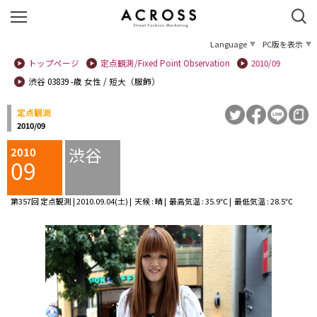
Language
PC版を表示
トップページ
定点観測/Fixed Point Observation
2010/09
渋谷 03839 -歳 女性 / 短大（服飾）
定点観測
2010/09
渋谷
2010
09
第357回 定点観測 | 2010.09.04(土) | 天候 : 晴 | 最高気温 : 35.9℃ | 最低気温 : 28.5℃