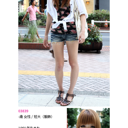
03839
-歳 女性 / 短大（服飾）