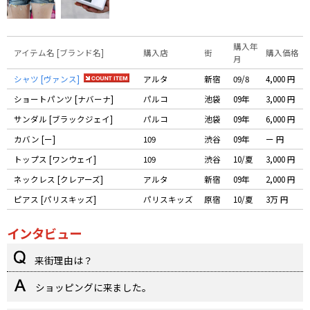
購入年
アイテム名 [ブランド名]
購入店
街
購入価格
月
シャツ [ヴァンス]
アルタ
新宿
09/8
4,000 円
ショートパンツ [ナバーナ]
パルコ
池袋
09年
3,000 円
サンダル [ブラックジェイ]
パルコ
池袋
09年
6,000 円
カバン [ー]
109
渋谷
09年
ー 円
トップス [ワンウェイ]
109
渋谷
10/夏
3,000 円
ネックレス [クレアーズ]
アルタ
新宿
09年
2,000 円
ピアス [パリスキッズ]
パリスキッズ
原宿
10/夏
3万 円
インタビュー
来街理由は？
ショッピングに来ました。