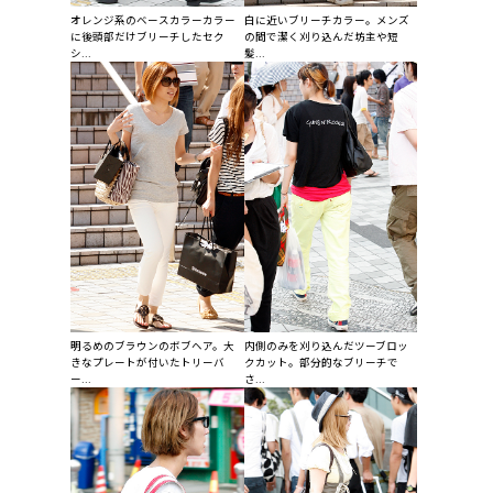
オレンジ系のベースカラーカラー
白に近いブリーチカラー。メンズ
に後頭部だけブリーチしたセク
の間で潔く刈り込んだ坊主や短
シ...
髪...
明るめのブラウンのボブヘア。大
内側のみを刈り込んだツーブロッ
きなプレートが付いたトリーバ
クカット。部分的なブリーチで
ー...
さ...