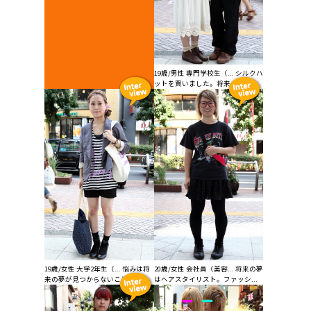
19歳/男性 専門学校生（... シルクハ
ットを買いました。将来の夢は...
19歳/女性 大学2年生（... 悩みは将
20歳/女性 会社員（美容... 将来の夢
来の夢が見つからないこと。今...
はヘアスタイリスト。ファッシ...