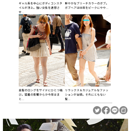
鮮やかなブリーチカラーのボブ。
ギャル系を中心にボディコンスタ
ボブヘアは08年をピークにやや...
イルが浮上。強い女性を連想さ
せ...
リラックス＆カジュアルなファッ
金髪のロングをサイドにひとつ結
ションが台頭。それにともない
び。猛暑の影響からか今年はま
髪...
と...