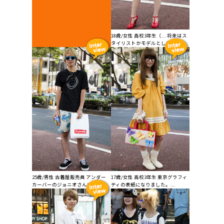
18歳/女性 高校3年生（... 将来はス
タイリストかモデルとして、フ...
25歳/男性 古着屋販売員 アンダー
17歳/女性 高校3年生 東京グラフィ
カーバーのジョニオさんに影響...
ティの表紙になりました。...