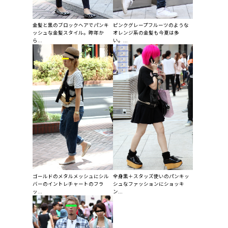
金髪と黒のブロックヘアでパンキ
ピンクグレープフルーツのような
ッシュな金髪スタイル。昨年か
オレンジ系の金髪も今夏は多
ら...
い。...
ゴールドのメタルメッシュにシル
全身黒＋スタッズ使いのパンキッ
バーのイントレチャートのフラ
シュなファッションにショッキ
ッ...
ン...