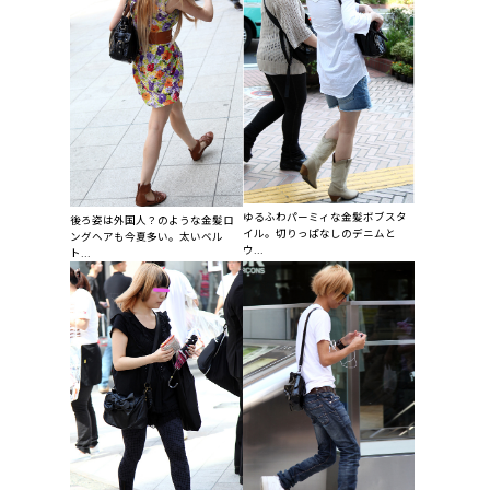
ゆるふわパーミィな金髪ボブスタ
後ろ姿は外国人？のような金髪ロ
イル。切りっぱなしのデニムと
ングヘアも今夏多い。太いベル
ウ...
ト...