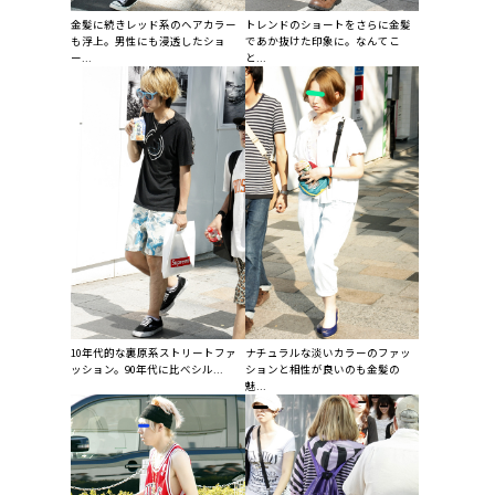
金髪に続きレッド系のヘアカラー
トレンドのショートをさらに金髪
も浮上。男性にも浸透したショ
であか抜けた印象に。なんてこ
ー...
と...
10年代的な裏原系ストリートファ
ナチュラルな淡いカラーのファッ
ッション。90年代に比べシル...
ションと相性が良いのも金髪の
魅...