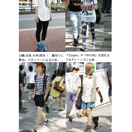
『Zipper』や『NYLON』を読むよ
19歳/女性 大学2年生（... 服作りに
うなティーンズにも金...
夢中。パタンナーになるため、...