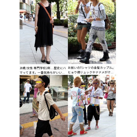
お揃いのTシャツの金髪カップル。
20歳/女性 専門学校2年... 歴史にハ
ヒョウ柄リュックやナナメがけ...
マってます。一番気持ちがいい...