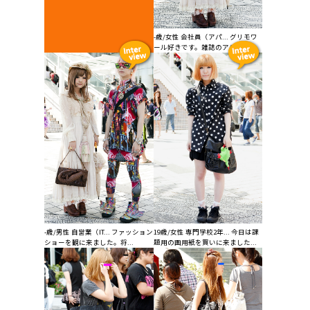
-歳/女性 会社員（アパ... グリモワ
ール好きです。雑誌のアゲハや...
-歳/男性 自営業（IT... ファッション
19歳/女性 専門学校2年... 今日は課
ショーを観に来ました。将...
題用の画用紙を買いに来ました...