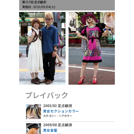
第357回 定点観測
実施日 : 2010/09/04(土)
天候 : 晴、最高気温35.9℃、最低気温28.5℃
プレイバック
2003/03 定点観測
男女セクションカラー
カテゴリー : ヘアカラー
2009/08 定点観測
男女金髪