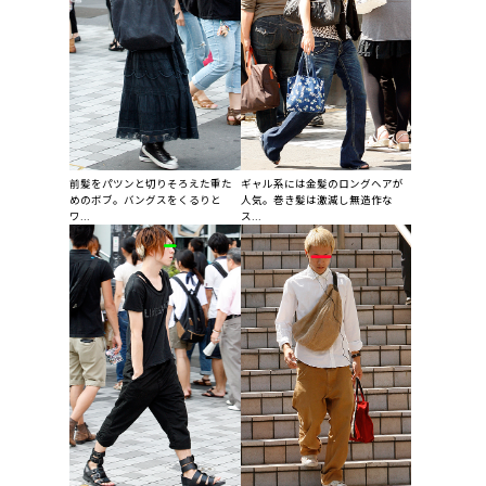
前髪をパツンと切りそろえた重た
ギャル系には金髪のロングヘアが
めのボブ。バングスをくるりと
人気。巻き髪は激減し無造作な
ワ...
ス...