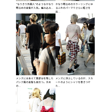
"なりきり外国人"のようなかなり
かなり明るめのカラーリングにゆ
明るめの金髪が人気。編み込み...
るふわのパーマでさらに軽さを
出...
メンズにはあえて黒部分を残した
メンズに浮上しているのが、スカ
パンク風の金髪も目立つ。太め
ートのようにシャツを巻きつけ
の...
た...