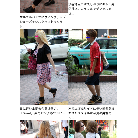
渋谷地点では久しぶりにギャル男
が浮上。カラフルでデフォルメ
さ...
サルエルパンツにウィングチップ
シューズ＋シルクハットでクラ
シ...
白に近い金髪も今夏は多い。
刈り上げたサイドに長い前髪を沿
「Sweet」系のピンクのワンピー...
わせたスタイルは今夏の男性の
ヘ...