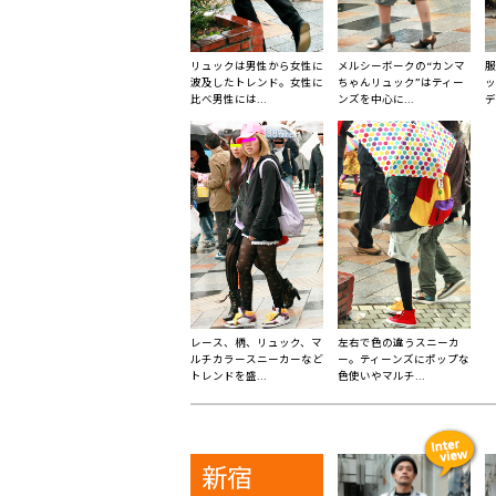
リュックは男性から女性に
メルシーボークの“カンマ
服
波及したトレンド。女性に
ちゃんリュック”はティー
ッ
比べ男性には...
ンズを中心に...
デ
レース、柄、リュック、マ
左右で色の違うスニーカ
ルチカラースニーカーなど
ー。ティーンズにポップな
トレンドを盛...
色使いやマルチ...
新宿