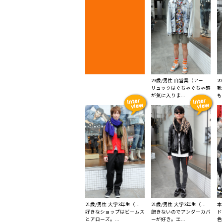
23歳/男性 自営業（アー...
2
リュックはぐちゃぐちゃ感
靴
が気に入りま...
も
21歳/男性 大学3年生（...
21歳/男性 大学3年生（...
本
好きなショップはビームス
飽きないのでアンダーカバ
ド
とアローズ。...
ーが好き。エ...
色