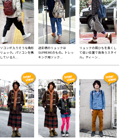
ソコンが入りそうな角形
迷彩柄のリュックは
リュックの肩ひもを長くし
リュック。パソコンを携
SUPREMEのもの。トレッ
て低い位置で背負うスタイ
している人...
キング用ソック...
ル。ティーン...