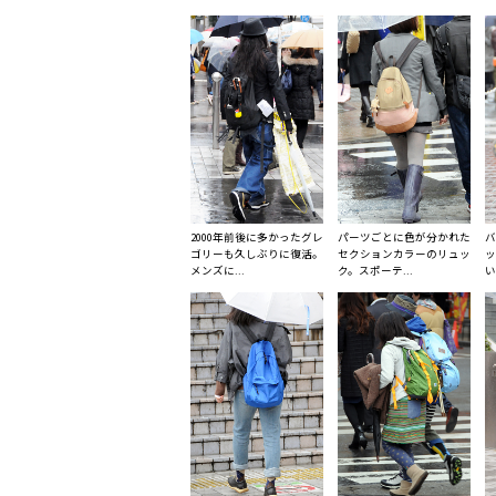
2000年前後に多かったグレ
パーツごとに色が分かれた
バ
ゴリーも久しぶりに復活。
セクションカラーのリュッ
ッ
メンズに...
ク。スポーテ...
い