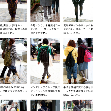
2歳/男性 大学4年生（...
今月に入り、全身無地コー
変形デザインのリュックも
本剛が好き。代官山のカ
ディネート+リュックなど
見られた。スニーカーと同
ェによく行...
のバッグで柄...
様マルチカラ...
UTDOORやEASTPACKな
メンズにはアウトドア風の
手頃な価格で買える事もリ
、定番ブランドのリュッ
ファッションが増加してお
ュックが急速に増えている
..
り、本格的な...
理由。缶バッ...