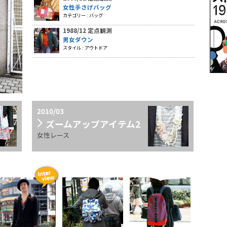
女性手さげバッグ
カテゴリー : バッグ
1988/12 定点観測
男女ダウン
スタイル : アウトドア
2010/03
ズームアップアイテム2
女性レース