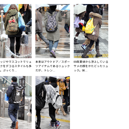
ッジやマスコットでリュ
本来はアウトドア／スポー
09年夏頃から浮上している
クをデコるスタイルも多
ツアイテムであるリュック
サメの顔をかたどったリュ
。ぷっくり...
だが、トレン...
ック。90...