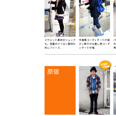
スウェット素材のリュック
全身黒コーディネートが減
パ
も。定番のナイロン素材以
少し鮮やかな差し色コーデ
の
外にフリース...
ィネートが増...
帯
原宿