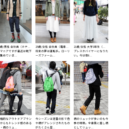
0歳/男性 会社員（ホテ...
25歳/女性 会社員（電車...
21歳/女性 大学3年生（...
マニアですが最近は靴下
将来の夢は運転手。ローリ
プレスかバイヤーになりた
集めていま...
ーズファーム...
い。今は夜6...
格的なアウトドアブラン
今シーズンは定番の形で色
柄のリュックが多いのも今
からもトレンド感のある
や柄がアレンジされたもの
季の特徴。全身黒に差し柄
・柄のリュ...
がたくさん登...
としてリュッ...