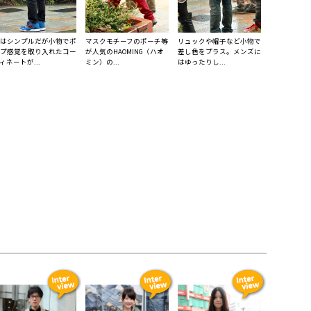
はシンプルだが小物でポ
マスクモチーフのポーチ等
リュックや帽子など小物で
プ感覚を取り入れたコー
が人気のHAOMING（ハオ
差し色をプラス。メンズに
ィネートが...
ミン）の...
はゆったりし...