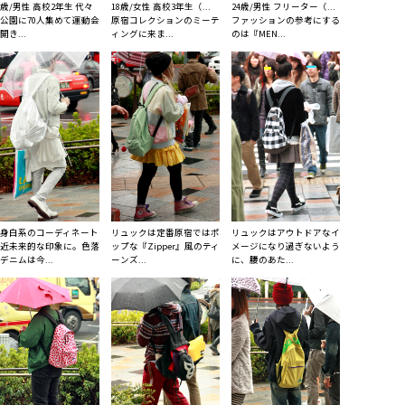
7歳/男性 高校2年生 代々
18歳/女性 高校3年生（...
24歳/男性 フリーター（...
公園に70人集めて運動会
原宿コレクションのミーテ
ファッションの参考にする
開き...
ィングに来ま...
のは『MEN...
身白系のコーディネート
リュックは定番原宿ではポ
リュックはアウトドアなイ
近未来的な印象に。色落
ップな『Zipper』風のティ
メージになり過ぎないよう
デニムは今...
ーンズ...
に、腰のあた...