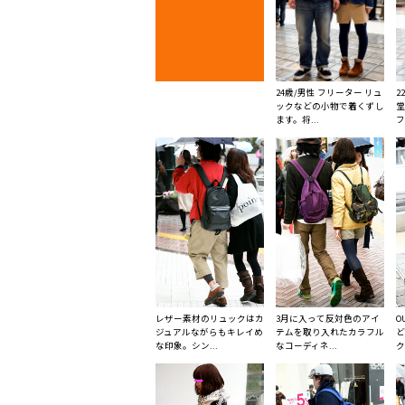
24歳/男性 フリーター リュ
2
ックなどの小物で着くずし
堂
ます。将...
フ
レザー素材のリュックはカ
3月に入って反対色のアイ
O
ジュアルながらもキレイめ
テムを取り入れたカラフル
ど
な印象。シン...
なコーディネ...
ク.