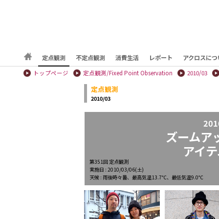
定点観測
不定点観測
消費生活
レポート
アクロスにつ
トップページ
定点観測/Fixed Point Observation
2010/03
定点観測
2010/03
201
ズームア
アイテ
第351回 定点観測
実施日 : 2010/03/06(土)
天候 : 雨後時々曇、最高気温13.7℃、最低気温9.0℃