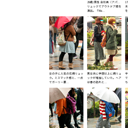
29歳/男性 会社員（アパ...
1
リュックでアウトドア感を
木
演出。『Wa...
を
女の子に人気の花柄リュッ
男女共に予想以上に柄リュ
全
ク。ミスマッチ感と、一点
ックが増加していた。ヘア
で
でガーリー要...
は春の訪れと...
ち