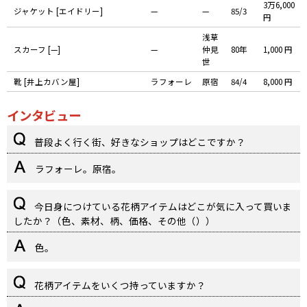
3万6,000
ジャケット [エイドリー]
—
—
85/3
円
浅草
スカーフ [—]
—
仲見
80年
1,000 円
世
靴 [井上カバン屋]
ラフォーレ
原宿
84/4
8,000 円
インタビュー
普段よく行く街、好きなショップはどこですか？
ラフォーレ。原宿。
今日身につけている花柄アイテムはどこが気に入って買いま
したか？（色、素材、柄、価格、その他（））
色。
花柄アイテムをいくつ持っていますか？