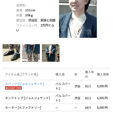
血液型：
身長：
151cm
体重：
50kg
居住地：
渋谷区 家族と同居
ファッション代：
2万円ぐら
い
購入年
アイテム名 [ブランド名]
購入店
街
購入価格
月
スパッツ [ジョルジュサンド]
パルコパー
渋谷
85/2
9,000 円
ト2
パルコパー
タンクトップ [ジョルジュサンド]
渋谷
85/2
6,000 円
ト2
セーター [Ｋファクトリー]
—
—
84/5
8,000 円