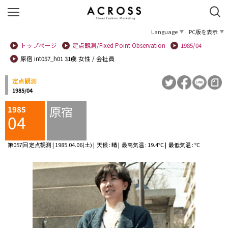
Language
PC版を表示
トップページ
定点観測/Fixed Point Observation
1985/04
原宿 int057_h01 31歳 女性 / 会社員
定点観測
1985/04
原宿
1985
04
第057回 定点観測 | 1985.04.06(土) | 天候 : 晴 | 最高気温 : 19.4℃ | 最低気温 : ℃