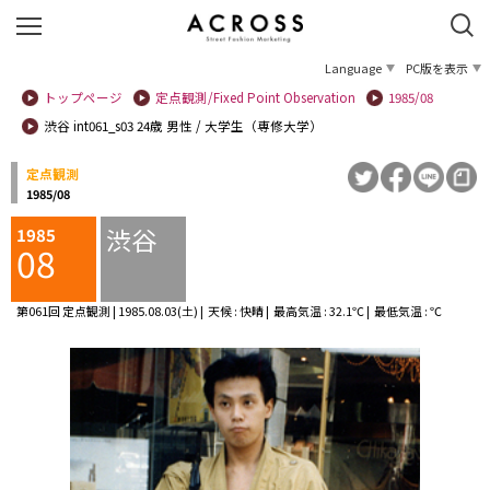
Language
PC版を表示
トップページ
定点観測/Fixed Point Observation
1985/08
渋谷 int061_s03 24歳 男性 / 大学生（専修大学）
定点観測
1985/08
渋谷
1985
08
第061回 定点観測 | 1985.08.03(土) | 天候 : 快晴 | 最高気温 : 32.1℃ | 最低気温 : ℃