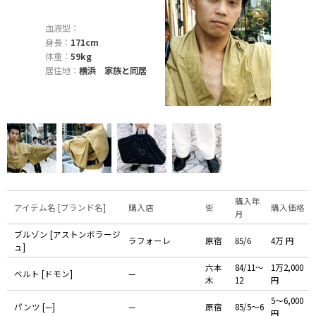
血液型：
身長：
171cm
体重：
59kg
居住地：
横浜 家族と同居
購入年
アイテム名 [ブランド名]
購入店
街
購入価格
月
ブルゾン [アストンボラージ
ラフォーレ
原宿
85/6
4万 円
ュ]
六本
84/11〜
1万2,000
ベルト [ドモン]
—
木
12
円
5〜6,000
パンツ [—]
—
原宿
85/5〜6
円