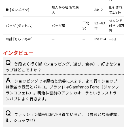
知人から社販で購
割引され
靴 [メンズバツ]
—
84/12
入
て1万 円
セカンド
下北
82〜83
バッグ [ダンヒル]
バッグ屋
付きで5万
沢
年
円
時計 [もらいもの]
—
—
85/3〜4
— 円
インタビュー
普段よく行く街（ショッピング、遊び、食事）、好きなショ
ップはどこですか？
ショッピングでは原宿と渋谷に来ます。よく行くショップ
は渋谷の西武とパルコ。ブランドはGianfranco Ferre（ジャンフ
ランコフェレ）。明治神宮前のアフリカオーラというレストラ
ンパブによく行きます。
ファッション情報は何から得ているか。（参考となる雑誌、
街、ショップ他）