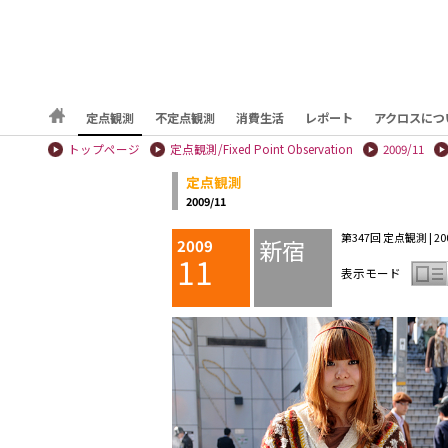
定点観測
不定点観測
消費生活
レポート
アクロスにつ
トップページ
定点観測/Fixed Point Observation
2009/11
定点観測
2009/11
第347回 定点観測 | 200
新宿
2009
11
表示モード