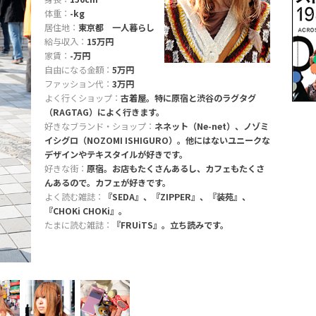
体重：
-kg
居住地：
東京都 一人暮らし
給与収入：
15万円
家賃：
-万円
自由になる金額：
5万円
ファッション代：
3万円
よく行くショップ：
古着屋。特に原宿と渋谷のラグタグ
（RAGTAG）によく行きます。
好きなブランド・ショップ：
ネネット（Ne-net）、ノゾミ
イシグロ（NOZOMI ISHIGURO）。他にはないユニークな
デザインやテキスタイルが好きです。
好きな街：
原宿。お店もたくさんあるし、カフェもたくさ
んあるので。カフェが好きです。
よく読む雑誌：
『SEDA』、『ZIPPER』、『装苑』、
『CHOKi CHOKi』。
たまに読む雑誌：
『FRUiTS』。立ち読みです。