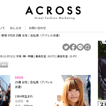
いて
おしらせ
お問い合わせ
新宿 03526 25歳 女性 / 会社員（アパレル派遣）
9.11.07(土) | 天候 : 晴一時曇 | 最高気温 : 20.5℃ | 最低気温 : 13.0℃
03526
25歳 女性 / 会社員（アパレル
派遣）
1984年生まれ
血液型：
O
身長：
150cm