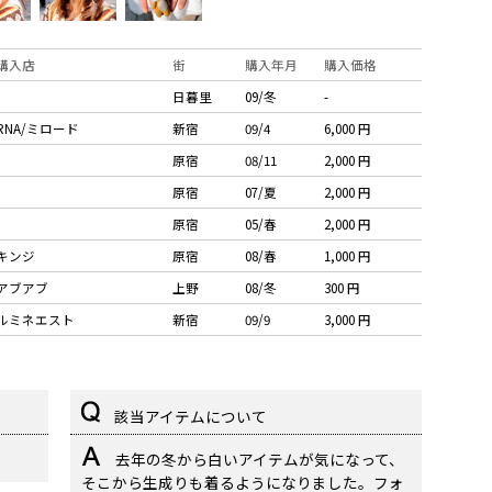
購入店
街
購入年月
購入価格
日暮里
09/冬
-
RNA/ミロード
新宿
09/4
6,000 円
原宿
08/11
2,000 円
原宿
07/夏
2,000 円
原宿
05/春
2,000 円
キンジ
原宿
08/春
1,000 円
アブアブ
上野
08/冬
300 円
ルミネエスト
新宿
09/9
3,000 円
該当アイテムについて
去年の冬から白いアイテムが気になって、
そこから生成りも着るようになりました。フォ