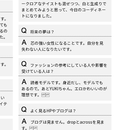
ークロアなテイストも混ぜつつ、白と生成りで
まとめてみようと思って、今日のコーディネー
トになりました。
ます。
ても
るの
将来の夢は？
た。
芯の強い女性になることです。自分を見
失わない人になりたいです。
です。
ファッションの参考にしている人や影響を
受けている人は？
読者モデルです。身近だし、モデルでも
あるので。あとYUKIちゃん。エロかわいいのが
理想です。
しい
イテ
よく見るHPやブログは？
ブログは見ません。dropとacrossを見ま
す。