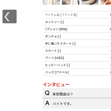
アイテム名 [ブランド名]
カットソー [-]
-
Tシャツ [RNA]
ポンチョ [-]
-
中に履いたスカート [-]
-
スカート [-]
-
ブーツ [USED]
ヒッピーバンド [-]
バッグ [アナベル]
インタビュー
来街理由は？
バイトです。