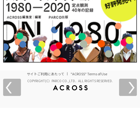
サイトご利用にあたって
"ACROSS" Terms of Use
COPYRIGHT(C）PARCO CO.,LTD．ALL RIGHTS RESERVED.