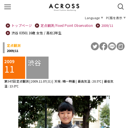
Language
PC版を表示
トップページ
定点観測/Fixed Point Observation
2009/11
渋谷 03501 16歳 女性 / 高校2年生
定点観測
2009/11
渋谷
2009
11
第347回 定点観測 | 2009.11.07(土) | 天候 : 晴一時曇 | 最高気温 : 20.5℃ | 最低気
温 : 13.0℃