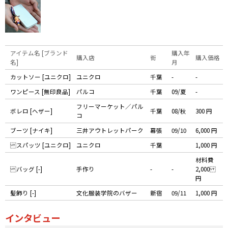
アイテム名 [ブランド
購入年
購入店
街
購入価格
名]
月
カットソー [ユニクロ]
ユニクロ
千葉
-
-
ワンピース [無印良品]
パルコ
千葉
09/夏
-
フリーマーケット／パル
ボレロ [ヘザー]
千葉
08/秋
300 円
コ
ブーツ [ナイキ]
三井アウトレットパーク
幕張
09/10
6,000 円
スパッツ [ユニクロ]
ユニクロ
千葉
1,000 円
材料費
バッグ [-]
手作り
-
-
2,000
円
髪飾り [-]
文化服装学院のバザー
新宿
09/11
1,000 円
インタビュー