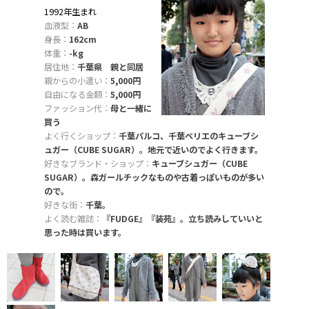
1992年生まれ
血液型：
AB
身長：
162cm
体重：
-kg
居住地：
千葉県 親と同居
親からの小遣い：
5,000円
自由になる金額：
5,000円
ファッション代：
母と一緒に
買う
よく行くショップ：
千葉パルコ、千葉ペリエのキューブシ
ュガー（CUBE SUGAR）。地元で近いのでよく行きます。
好きなブランド・ショップ：
キューブシュガー（CUBE
SUGAR）。森ガールチックなものや古着っぽいものが多い
ので。
好きな街：
千葉。
よく読む雑誌：
『FUDGE』『装苑』。立ち読みしていいと
思った時は買います。