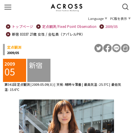
Language
PC版を表示
トップページ
定点観測/Fixed Point Observation
2009/05
新宿 03337 27歳 女性 / 会社員（アパレルPR）
定点観測
2009/05
新宿
2009
05
第341回 定点観測 | 2009.05.09(土) | 天候 : 晴時々薄曇 | 最高気温 : 25.5℃ | 最低気
温 : 15.6℃