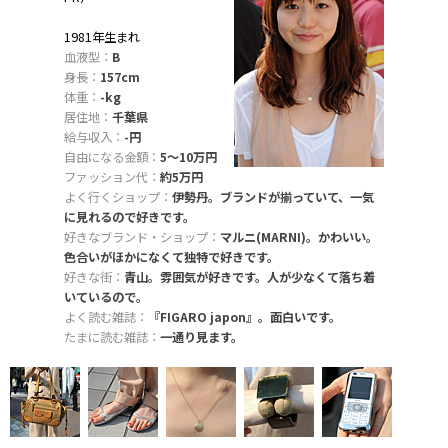
1981年生まれ
血液型：
B
身長：
157cm
体重：
-kg
居住地：
千葉県
給与収入：
-円
自由になる金額：
5〜10万円
ファッション代：
約5万円
よく行くショップ：
伊勢丹。ブランドが揃っていて、一気
に見れるので好きです。
好きなブランド・ショップ：
マルニ(MARNI)。かわいい。
色合いがほかになくて独特で好きです。
好きな街：
青山。雰囲気が好きです。人が少なくて落ち着
いているので。
よく読む雑誌：
『FIGARO japon』。面白いです。
たまに読む雑誌：
一通り見ます。