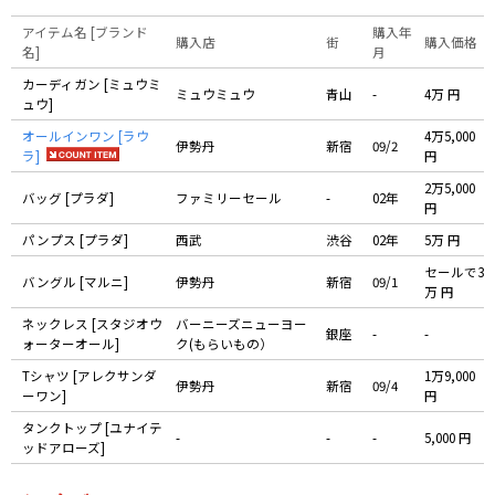
アイテム名 [ブランド
購入年
購入店
街
購入価格
名]
月
カーディガン [ミュウミ
ミュウミュウ
青山
-
4万 円
ュウ]
オールインワン [ラウ
4万5,000
伊勢丹
新宿
09/2
ラ]
円
2万5,000
バッグ [プラダ]
ファミリーセール
-
02年
円
パンプス [プラダ]
西武
渋谷
02年
5万 円
セールで3
バングル [マルニ]
伊勢丹
新宿
09/1
万 円
ネックレス [スタジオウ
バーニーズニューヨー
銀座
-
-
ォーターオール]
ク(もらいもの）
Tシャツ [アレクサンダ
1万9,000
伊勢丹
新宿
09/4
ーワン]
円
タンクトップ [ユナイテ
-
-
-
5,000 円
ッドアローズ]