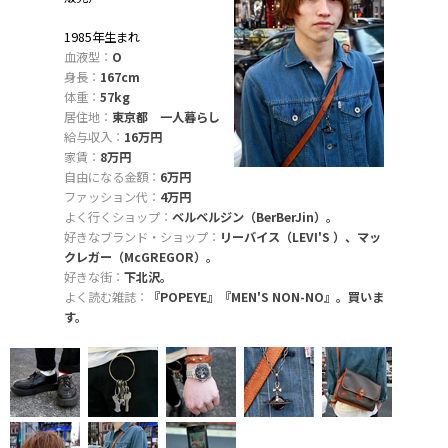
1985年生まれ
血液型：
O
身長：
167cm
体重：
57kg
居住地：
東京都 一人暮らし
給与収入：
16万円
家賃：
8万円
自由になる金額：
6万円
ファッション代：
4万円
よく行くショップ：
ベルベルジン（BerBerJin）。
好きなブランド・ショップ：
リーバイス（LEVI'S ）、マッ
クレガー（McGREGOR）。
好きな街：
下北沢。
よく読む雑誌：
『POPEYE』『MEN'S NON-NO』。買いま
す。