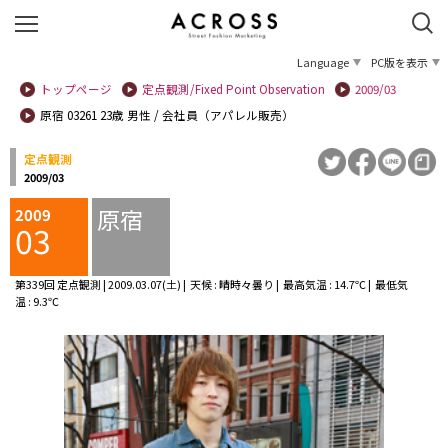
Language
PC版を表示
トップページ
定点観測/Fixed Point Observation
2009/03
原宿 03261 23歳 男性 / 会社員（アパレル販売）
定点観測
2009/03
原宿
2009
03
第339回 定点観測 | 2009.03.07(土) | 天候 : 晴時々曇り | 最高気温 : 14.7℃ | 最低気
温 : 9.3℃