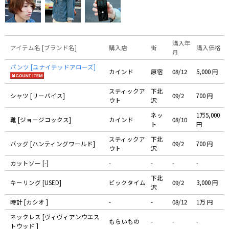
購入年
アイテム名 [ブランド名]
購入店
街
購入価格
月
パンツ [ユナイテッドアローズ]
カインド
原宿
08/12
5,000 円
スティックア
下北
シャツ [リーバイス]
09/2
700 円
ウト
沢
ネッ
1万5,000
靴 [ジョージコックス]
カインド
08/10
ト
円
スティックア
下北
バッグ [ハンティングワールド]
09/2
700 円
ウト
沢
カットソー [-]
-
-
-
-
下北
キーリング [USED]
ビックタイム
09/2
3,000 円
沢
時計 [カシオ ]
-
-
08/12
1万 円
ネックレス [ヴィヴィアンウエス
もらいもの
-
-
-
トウッド ]