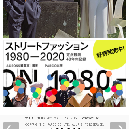
サイトご利用にあたって
"ACROSS" Terms of Use
COPYRIGHT(C）PARCO CO.,LTD．ALL RIGHTS RESERVED.