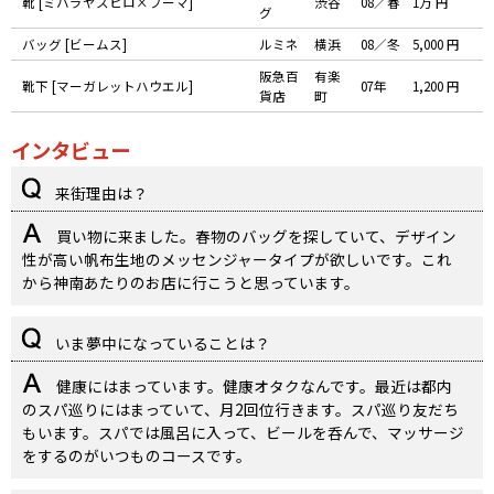
靴 [ミハラヤスヒロ×プーマ]
渋谷
08／春
1万 円
グ
バッグ [ビームス]
ルミネ
横浜
08／冬
5,000 円
阪急百
有楽
靴下 [マーガレットハウエル]
07年
1,200 円
貨店
町
インタビュー
来街理由は？
買い物に来ました。春物のバッグを探していて、デザイン
性が高い帆布生地のメッセンジャータイプが欲しいです。これ
から神南あたりのお店に行こうと思っています。
いま夢中になっていることは？
健康にはまっています。健康オタクなんです。最近は都内
のスパ巡りにはまっていて、月2回位行きます。スパ巡り友だち
もいます。スパでは風呂に入って、ビールを呑んで、マッサージ
をするのがいつものコースです。