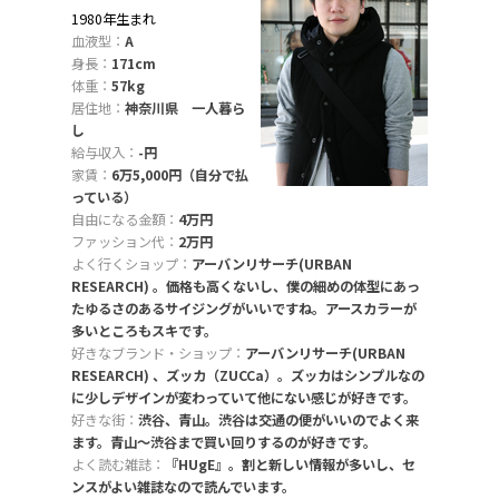
1980年生まれ
血液型：
A
身長：
171cm
体重：
57kg
居住地：
神奈川県 一人暮ら
し
給与収入：
-円
家賃：
6万5,000円（自分で払
っている）
自由になる金額：
4万円
ファッション代：
2万円
よく行くショップ：
アーバンリサーチ(URBAN
RESEARCH) 。価格も高くないし、僕の細めの体型にあっ
たゆるさのあるサイジングがいいですね。アースカラーが
多いところもスキです。
好きなブランド・ショップ：
アーバンリサーチ(URBAN
RESEARCH) 、ズッカ（ZUCCa）。ズッカはシンプルなの
に少しデザインが変わっていて他にない感じが好きです。
好きな街：
渋谷、青山。渋谷は交通の便がいいのでよく来
ます。青山〜渋谷まで買い回りするのが好きです。
よく読む雑誌：
『HUgE』。割と新しい情報が多いし、セ
ンスがよい雑誌なので読んでいます。