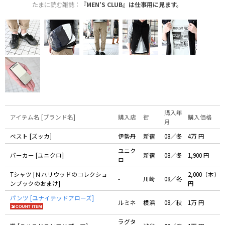
たまに読む雑誌：
『MEN’S CLUB』は仕事用に見ます。
購入年
アイテム名 [ブランド名]
購入店
街
購入価格
月
ベスト [ズッカ]
伊勢丹
新宿
08／冬
4万 円
ユニク
パーカー [ユニクロ]
新宿
08／冬
1,900 円
ロ
Tシャツ [Ｎハリウッドのコレクショ
2,000（本）
-
川崎
08／冬
ンブックのおまけ]
円
パンツ [ユナイテッドアローズ]
ルミネ
横浜
08／秋
1万 円
ラグタ