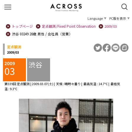
Language
PC版を表示
トップページ
定点観測/Fixed Point Observation
2009/03
渋谷 03249 28歳 男性 / 会社員（営業）
定点観測
2009/03
渋谷
2009
03
第339回 定点観測 | 2009.03.07(土) | 天候 : 晴時々曇り | 最高気温 : 14.7℃ | 最低気
温 : 9.3℃