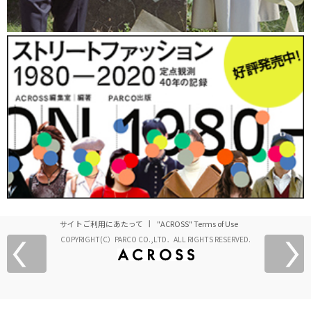
サイトご利用にあたって
"ACROSS" Terms of Use
COPYRIGHT(C）PARCO CO.,LTD．ALL RIGHTS RESERVED.