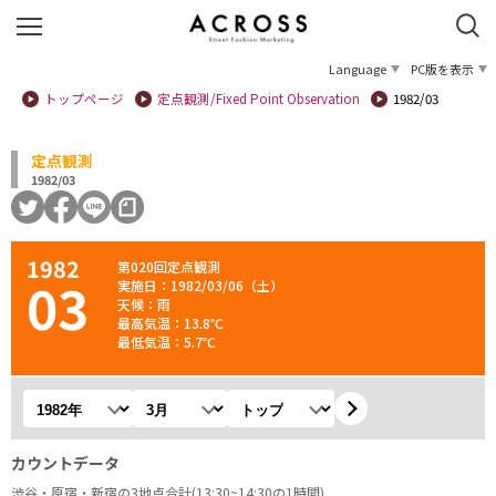
Language
PC版を表示
トップページ
定点観測/Fixed Point Observation
1982/03
定点観測
1982/03
1982
第020回定点観測
03
実施日：1982/03/06（土）
天候：雨
最高気温：13.8℃
最低気温：5.7℃
年を選択
月を選択
観測地を選択
カウントデータ
渋谷・原宿・新宿の3地点合計(13:30~14:30の1時間)