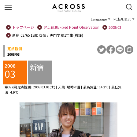
Language
PC版を表示
トップページ
定点観測/Fixed Point Observation
2008/03
新宿 02765 19歳 女性 / 専門学校1年生(看護)
定点観測
2008/03
新宿
2008
03
第327回 定点観測 | 2008.03.01(土) | 天候 : 晴時々曇 | 最高気温 : 14.2℃ | 最低気
温 : 4.9℃