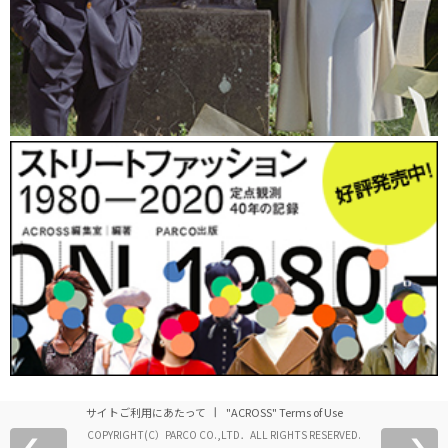
サイトご利用にあたって
"ACROSS" Terms of Use
COPYRIGHT(C）PARCO CO.,LTD．ALL RIGHTS RESERVED.