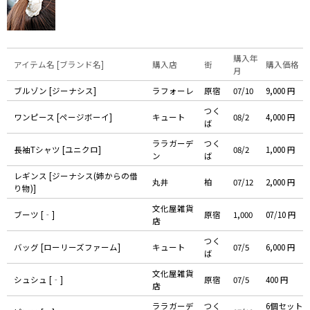
購入年
アイテム名 [ブランド名]
購入店
街
購入価格
月
ブルゾン [ジーナシス]
ラフォーレ
原宿
07/10
9,000 円
つく
ワンピース [ページボーイ]
キュート
08/2
4,000 円
ば
ララガーデ
つく
長袖Tシャツ [ユニクロ]
08/2
1,000 円
ン
ば
レギンス [ジーナシス(姉からの借
丸井
柏
07/12
2,000 円
り物)]
文化屋雑貨
ブーツ [‐]
原宿
1,000
07/10 円
店
つく
バッグ [ローリーズファーム]
キュート
07/5
6,000 円
ば
文化屋雑貨
シュシュ [‐]
原宿
07/5
400 円
店
ララガーデ
つく
6個セット