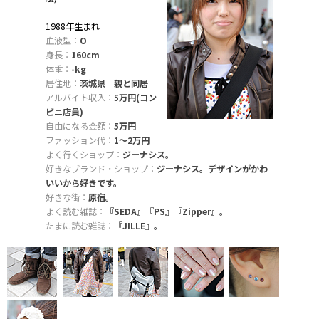
1988年生まれ
血液型：
O
身長：
160cm
体重：
-kg
居住地：
茨城県 親と同居
アルバイト収入：
5万円(コン
ビニ店員)
自由になる金額：
5万円
ファッション代：
1〜2万円
よく行くショップ：
ジーナシス。
好きなブランド・ショップ：
ジーナシス。デザインがかわ
いいから好きです。
好きな街：
原宿。
よく読む雑誌：
『SEDA』『PS』『Zipper』。
たまに読む雑誌：
『JILLE』。