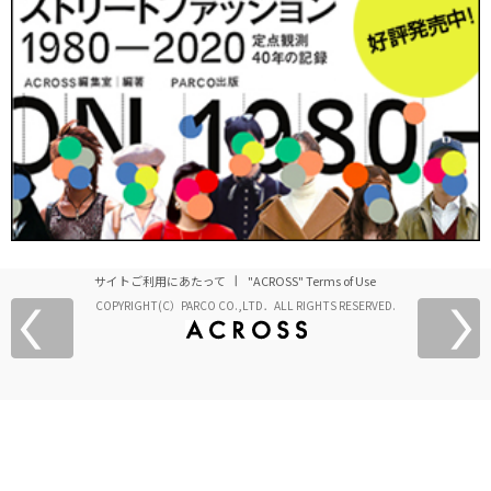
サイトご利用にあたって
"ACROSS" Terms of Use
COPYRIGHT(C）PARCO CO.,LTD．ALL RIGHTS RESERVED.