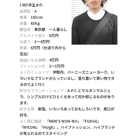
1985年生まれ
血液型：
A
身長：
183cm
体重：
63kg
居住地：
東京都 一人暮らし
アルバイト収入：
6万円
仕送り：
3〜4万円
家賃：
6万円（仕送り内から
支出）
自由になる金額：
4万円
ファッション代：
2〜3万円
よく行くショップ：
伊勢丹、バーニーズニューヨーク。い
ろいろなブランドが入っているし、落ち着いて買い物でき
るのでよく行く
好きなブランド・ショップ：
A.P.C.とマルタンマルジェ
ラ。シンプルだけどひとくせあって何か感じるものがあり
ます。
好きな街：
新宿。いろいろあっておもしろいです。東口が
好き。
よく読む雑誌：
『MEN'S NON-NO』『FUDGE』
『NYLON』『HUgE』。ハイファッション、ハイブランド
が見られるのでスタイリング