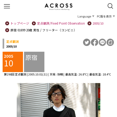
Language
PC版を表示
トップページ
定点観測/Fixed Point Observation
2005/10
原宿 01699 20歳 男性 / フリーター（コンビニ）
定点観測
2005/10
原宿
2005
10
第298回 定点観測 | 2005.10.01(土) | 天候 : 快晴 | 最高気温 : 26.8℃ | 最低気温 : 18.4℃