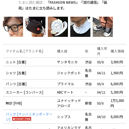
たまに読む雑誌：
『FASHION NEWS』『流行通信』『装
苑』はたまに立ち読みします。
購入年
アイテム名 [ブランド名]
購入店
街
購入価格
月
ニット [古着]
サンタモニカ
渋谷
05/8
3,900 円
名古
シャツ [古着]
ジャックポット
04/11
1,900 円
屋
パンツ [古着]
プライマル
渋谷
05/4
6,000 円
スニーカー [コンバース]
ABCマート
−
04/11
5,300 円
ユナイッテッド
1万5,000
時計 [FHB]
新宿
05/6
アローズ
円
バッグ [マンハッタンポーテー
名古
シップス
04/10
8,000 円
ジ]
屋
アメリカンラグ
名古