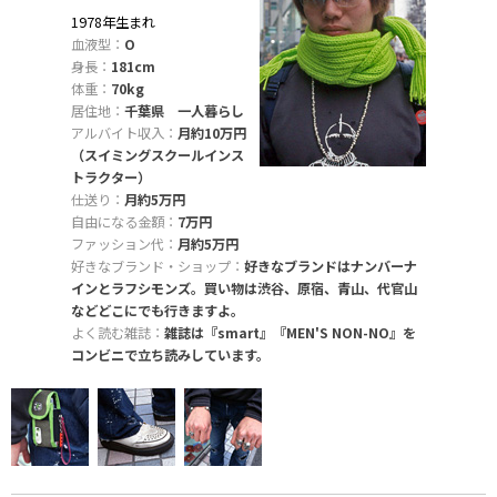
1978年生まれ
血液型：
O
身長：
181cm
体重：
70kg
居住地：
千葉県 一人暮らし
アルバイト収入：
月約10万円
（スイミングスクールインス
トラクター）
仕送り：
月約5万円
自由になる金額：
7万円
ファッション代：
月約5万円
好きなブランド・ショップ：
好きなブランドはナンバーナ
インとラフシモンズ。買い物は渋谷、原宿、青山、代官山
などどこにでも行きますよ。
よく読む雑誌：
雑誌は『smart』『MEN'S NON-NO』を
コンビニで立ち読みしています。