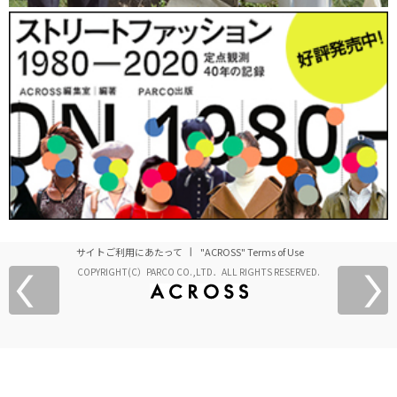
サイトご利用にあたって
"ACROSS" Terms of Use
COPYRIGHT(C）PARCO CO.,LTD．ALL RIGHTS RESERVED.