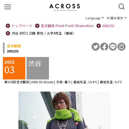
Language
PC版を表示
トップページ
定点観測/Fixed Point Observation
2002/03
渋谷 00571 23歳 男性 / 大学4年生（機械）
定点観測
2002/03
渋谷
2002
03
第255回 定点観測 | 2002.03.02(sat) | 天候 : 曇り | 最高気温 : 15.4℃ | 最低気温 : 9.1℃