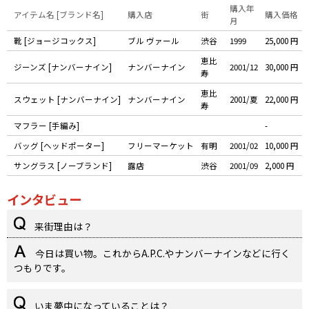
購入年
アイテム名 [ブランド名]
購入店
街
購入価格
月
靴 [ジョージコックス]
ブル ヴァール
渋谷
1999
25,000 円
恵比
ジーンズ [ナンバーナイン]
ナンバーナイン
2001/12
30,000 円
寿
恵比
スウェット [ナンバーナイン]
ナンバーナイン
2001/夏
22,000 円
寿
マフラー [手編み]
-
バッグ [ヘッドポーター]
フリーマーケット
有明
2001/02
10,000 円
サングラス [ノーブランド]
露店
渋谷
2001/09
2,000 円
インタビュー
来街理由は？
今日は買い物。これからA.P.C.やナンバーナインなどに行く
つもりです。
いま夢中になっていることは？