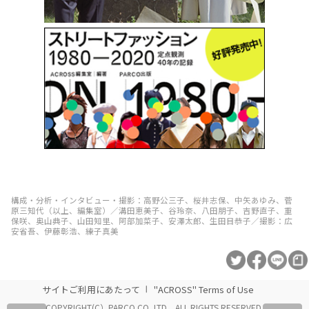
構成・分析・インタビュー・撮影：高野公三子、桜井志保、中矢あゆみ、菅
原三知代（以上、編集室）／溝田恵美子、谷玲奈、八田朋子、吉野直子、重
保咲、奥山典子、山田知里、阿部加菜子、安澤太郎、生田目恭子／撮影：広
安省吾、伊藤彰浩、練子真美
サイトご利用にあたって
"ACROSS" Terms of Use
COPYRIGHT(C）PARCO CO.,LTD．ALL RIGHTS RESERVED.