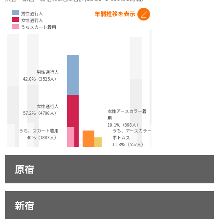
年間推移を表示
男性通行人
女性通行人
うちスカート着用
男性通行人
42.8%（3525人）
女性通行人
女性アースカラー着
57.2%（4706人）
用
19.1%（898人）
うち、スカート着用
うち、アースカラー・
40%（1883人）
ボトムス
11.8%（557人）
原宿
新宿