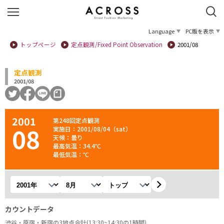
Language
PC版を表示
トップページ
定点観測/Fixed Point Observation
2001/08
定点観測
2001/08
2001
第248回定点観測
08
実施日：2001/08/04（sat）
天候：曇り
最高気温：34.4℃
最低気温：℃
年を選択
月を選択
観測地を選択
カウントデータ
渋谷・原宿・新宿の3地点合計(13:30~14:30の1時間)