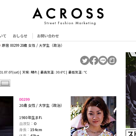
いて
おしらせ
お問い合わせ
原宿 00299 20歳 女性 / 大学生（政治）
.07.07(sat) | 天候 : 晴れ | 最高気温 : 30.6℃ | 最低気温 : ℃
00299
20歳 女性 / 大学生（政治）
1980年生まれ
血液型：
O
身長：
154cm
体重：
42kg