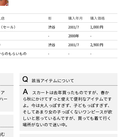
入店
街
購入年月
購入価格
9（セール）
渋谷
2001/7
1,000 円
-
2000年
-
井
渋谷
2001/7
2,900 円
からのもらいもの
-
-
-
該当アイテムについて
のア
スカートは去年買ったものですが、春か
ハー
ら秋にかけてずっと使えて便利なアイテムです
よ。今は大人っぽすぎず、子どもっぽすぎず、
そしてあまり女の子っぽくないワンピースが欲
しいと思っているんですが、買っても着て行く
場所がないので迷い中。
噛む