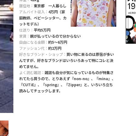
居住地：
東京都 一人暮らし
アルバイト収入：
4万円（家
庭教師、ベビーシッター、カ
ットモデル）
仕送り：
平均5万円
家賃：
親が払っているので分からない
自由になる金額：
約5〜6万円
ファッション代：
約2万円
好きなブランド・ショップ：
買い物に来るのは原宿が多い
んですが、好きなブランドはいろいろあって特にコレと決
めてません。
よく読む雑誌：
雑誌も自分が気になっているものが特集さ
れてたら買うので、とりあえず『non-no』、『mina』、
『CUTiE』、『spring』、『Zipper』と、いろいろ立ち
読みしてチェックします。