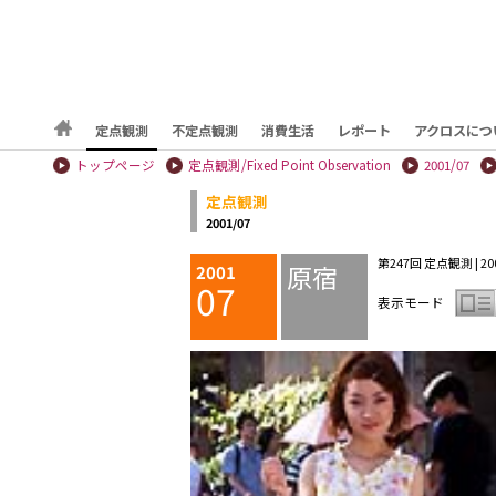
定点観測
不定点観測
消費生活
レポート
アクロスにつ
トップページ
定点観測/Fixed Point Observation
2001/07
定点観測
2001/07
第247回 定点観測 | 2001
原宿
2001
07
表示モード