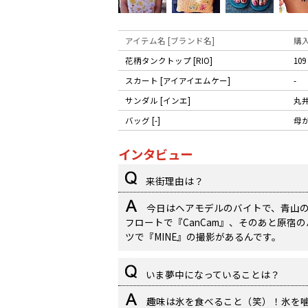
アイテム名 [ブランド名]
購
花柄タンクトップ [RIO]
10
スカート [アイアイエムケー]
-
サンダル [インエ]
丸
バッグ [-]
母
インタビュー
来街理由は？
今日はヘアモデルのバイトで、青山
フロートで『CanCam』、そのあと原宿の
ツで『MINE』の撮影があるんです。
いま夢中になっていることは？
趣味は氷を食べること（笑）！氷を