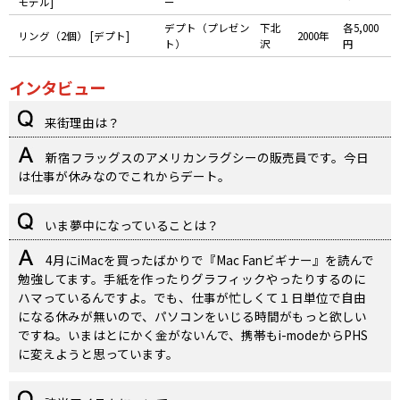
モデル]
ー
デプト（プレゼン
下北
各5,000
リング（2個） [デプト]
2000年
ト）
沢
円
インタビュー
来街理由は？
新宿フラッグスのアメリカンラグシーの販売員です。今日
は仕事が休みなのでこれからデート。
いま夢中になっていることは？
4月にiMacを買ったばかりで『Mac Fanビギナー』を読んで
勉強してます。手紙を作ったりグラフィックやったりするのに
ハマっているんですよ。でも、仕事が忙しくて１日単位で自由
になる休みが無いので、パソコンをいじる時間がもっと欲しい
ですね。いまはとにかく金がないんで、携帯もi-modeからPHS
に変えようと思っています。