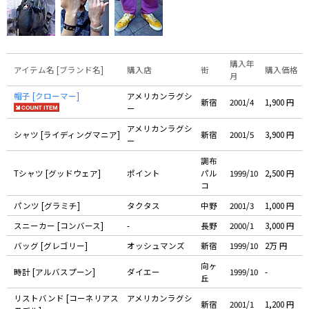
購入年
アイテム名 [ブランド名]
購入店
街
購入価格
月
帽子 [クローマー]
アメリカンラグシ
新宿
2001/4
1,900 円
ー
アメリカンラグシ
シャツ [ライディングマニア]
新宿
2001/5
3,900 円
ー
調布
Tシャツ [グッドウェア]
ポイント
パル
1999/10
2,500 円
コ
パンツ [グラミチ]
タクタス
中野
2001/3
1,000 円
スニーカー [コンバース]
-
長野
2000/1
3,000 円
バッグ [グレゴリー]
オッシュマンズ
新宿
1999/10
2万 円
向ヶ
時計 [アルバスプーン]
ダイエー
1999/10
-
丘
リストバンド [コーネリアス
アメリカンラグシ
新宿
2001/1
1,200 円