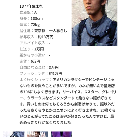
1977年生まれ
血液型：
A
身長：
188cm
体重：
72kg
居住地：
東京都 一人暮らし
給与収入：
約13万円
アルバイト収入：
-
仕送り：
3万円
親からの小遣い：
-
家賃：
6万円
自由になる金額：
3万円
ファッション代：
約1万円
よく行くショップ：
アメリカンラグシーでビンテージじゃ
ないものを買うことが多いですが、カネが無いんで量販店
の306にもよく行きます。リーバイス、Gスター、グレゴリ
ー、クラークスなどスタンダードで飽きない服が好きで
す。買いものは何でもそろうから新宿ばかりで、服以外だ
ったらさくらやとかユニオンによく行きますね。20歳ぐら
いのとんがってたころは渋谷が好きだったんですけど、最
近めっきり行かなくなりました。