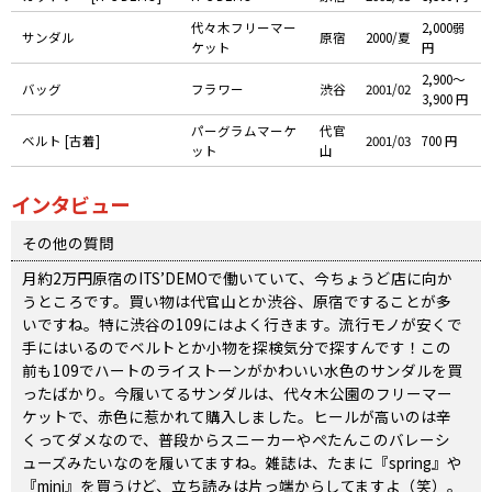
代々木フリーマー
2,000弱
サンダル
原宿
2000/夏
ケット
円
2,900〜
バッグ
フラワー
渋谷
2001/02
3,900 円
パーグラムマーケ
代官
ベルト [古着]
2001/03
700 円
ット
山
インタビュー
その他の質問
月約2万円原宿のITS’DEMOで働いていて、今ちょうど店に向か
うところです。買い物は代官山とか渋谷、原宿ですることが多
いですね。特に渋谷の109にはよく行きます。流行モノが安くで
手にはいるのでベルトとか小物を探検気分で探すんです！この
前も109でハートのライストーンがかわいい水色のサンダルを買
ったばかり。今履いてるサンダルは、代々木公園のフリーマー
ケットで、赤色に惹かれて購入しました。ヒールが高いのは辛
くってダメなので、普段からスニーカーやぺたんこのバレーシ
ューズみたいなのを履いてますね。雑誌は、たまに『spring』や
『mini』を買うけど、立ち読みは片っ端からしてますよ（笑）。