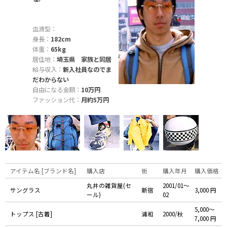
血液型：
身長：
182cm
体重：
65kg
居住地：
埼玉県 家族と同居
給与収入：
新入社員なのでま
だわからない
自由になる金額：
10万円
ファッション代：
月約5万円
アイテム名 [ブランド名]
購入店
街
購入年月
購入価格
丸井の雑貨屋(セ
2001/01〜
サングラス
新宿
3,000 円
ール)
02
5,000〜
トップス [古着]
浦和
2000/秋
7,000 円