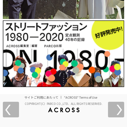
サイトご利用にあたって
"ACROSS" Terms of Use
COPYRIGHT(C）PARCO CO.,LTD．ALL RIGHTS RESERVED.