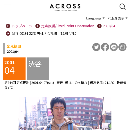
Language
PC版を表示
トップページ
定点観測/Fixed Point Observation
2001/04
渋谷 00191 22歳 男性 / 会社員（印刷会社）
定点観測
2001/04
渋谷
2001
04
第244回 定点観測 | 2001.04.07(sat) | 天候 : 曇り、のち晴れ | 最高気温 : 21.1℃ | 最低気
温 : ℃