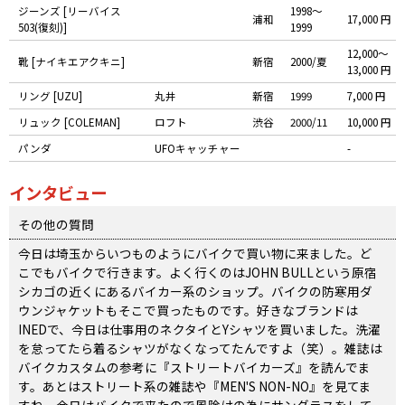
ジーンズ [リーバイス
1998〜
浦和
17,000 円
503(復刻)]
1999
12,000〜
靴 [ナイキエアクキニ]
新宿
2000/夏
13,000 円
リング [UZU]
丸井
新宿
1999
7,000 円
リュック [COLEMAN]
ロフト
渋谷
2000/11
10,000 円
パンダ
UFOキャッチャー
-
インタビュー
その他の質問
今日は埼玉からいつものようにバイクで買い物に来ました。ど
こでもバイクで行きます。よく行くのはJOHN BULLという原宿
シカゴの近くにあるバイカー系のショップ。バイクの防寒用ダ
ウンジャケットもそこで買ったものです。好きなブランドは
INEDで、今日は仕事用のネクタイとYシャツを買いました。洗濯
を怠ってたら着るシャツがなくなってたんですよ（笑）。雑誌は
バイクカスタムの参考に『ストリートバイカーズ』を読んでま
す。あとはストリート系の雑誌や『MEN'S NON-NO』を見てま