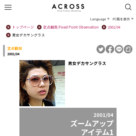
Language
PC版を表示
トップページ
定点観測/Fixed Point Observation
2001/04
男女デカサングラス
定点観測
2001/04
男女デカサングラス
2001/04
ズームアップ
アイテム1