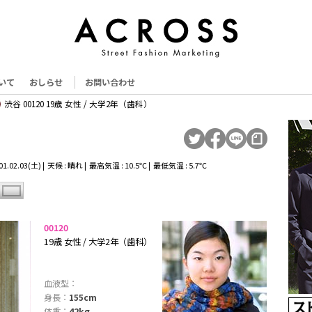
いて
おしらせ
お問い合わせ
渋谷 00120 19歳 女性 / 大学2年（歯科）
.02.03(土) | 天候 : 晴れ | 最高気温 : 10.5℃ | 最低気温 : 5.7℃
00120
19歳 女性 / 大学2年（歯科）
血液型：
身長：
155cm
体重：
42kg