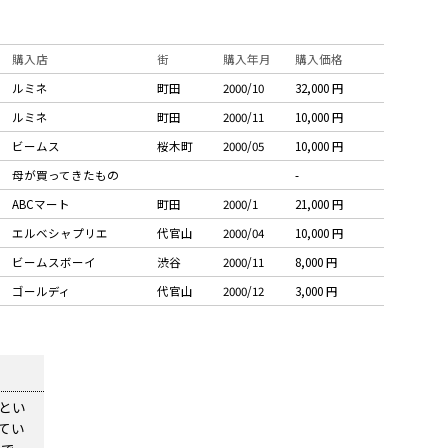
購入店
街
購入年月
購入価格
ルミネ
町田
2000/10
32,000 円
ルミネ
町田
2000/11
10,000 円
ビームス
桜木町
2000/05
10,000 円
母が買ってきたもの
-
ABCマート
町田
2000/1
21,000 円
エルベシャプリエ
代官山
2000/04
10,000 円
ビームスボーイ
渋谷
2000/11
8,000 円
ゴールディ
代官山
2000/12
3,000 円
とい
てい