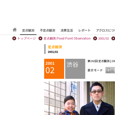
定点観測
不定点観測
消費生活
レポート
アクロスにつ
トップページ
定点観測/Fixed Point Observation
2001/02
定点観測
2001/02
第242回 定点観測 | 2001
渋谷
2001
02
表示モード