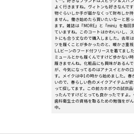
て…。好きなブランドはスピック＆スパン
よく行きますね。ヴィトンも好きなんです
物ぐらいしか手が届かなくって財布しか持
ません。働き始めたら買いたいなーと思っ
ます。雑誌は『MORE』と『mini』を毎回
ていますね。このコートはかわいいし、ス
トにも合う丈なので購入しました。去年
ツを履くことが多かったのと、暖かさ重視
L.Lビーンのフード付フリースを着てまし
ミュールとかも履くんですけど歩かない時
履きませんね。化粧品にも興味があるんで
が、今気になってるのはアナスイとかの口
す。メイクは中1の時から始めました。春
いので、春らしい色のメイクアイテムが欲
って探してます。この前カネボウの試供品
ったんですけどとっても良かったですよ。
歯科衛生士の資格を取るための勉強をがん
中。