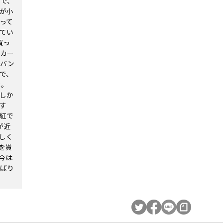
で、
が小
って
てい
買っ
カー
はパン
で、
た。
しか
す
紅で
が近
しく
を貰
今は
ばり