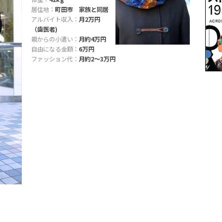
居住地：
町田市 家族と同居
アルバイト収入：
月2万円
（歯医者)
親からの小遣い：
月約4万円
自由になる金額：
6万円
ファッション代：
月約2〜3万円