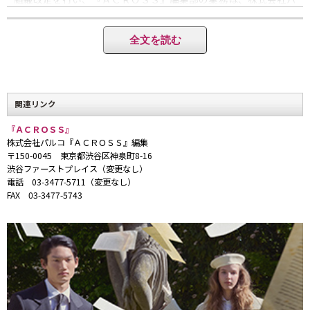
ルコ・シティより親会社の
株式会社パルコに移管し、マーケティング機能を強化すべく新設
全文を読む
された事業戦略室マーケティング部
の所属となります。
つきましては、組織改定後も、株式会社パルコ『ＡＣＲＯＳＳ』
関連リンク
編集として、これまでと同様に
『ＡＣＲＯＳＳ』
業務を担当させていただきますので、引き続きご指導・ご鞭撻を
株式会社パルコ『ＡＣＲＯＳＳ』編集
賜りますようお願い申し上げます。
〒150-0045 東京都渋谷区神泉町8-16
渋谷ファーストプレイス（変更なし）
電話 03-3477-5711（変更なし）
FAX 03-3477-5743
敬具
株式会社パルコ 事業戦略室マーケティング部 『ＡＣＲＯＳＳ』
編集